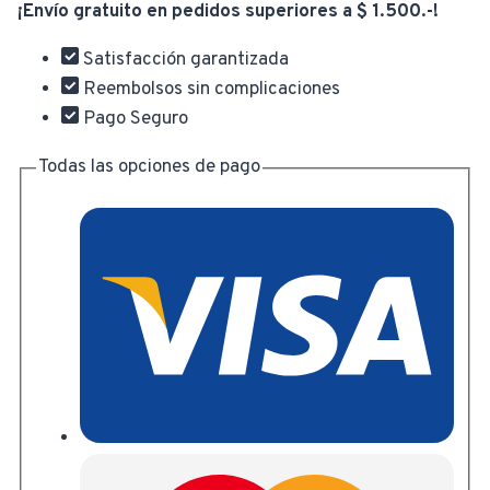
¡Envío gratuito en pedidos superiores a $ 1.500.-!
Vibroshock
con
Satisfacción garantizada
Micrófono
Reembolsos sin complicaciones
CMGH-
Pago Seguro
3100
cantidad
Todas las opciones de pago