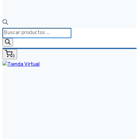
Búsqueda
de
productos
0