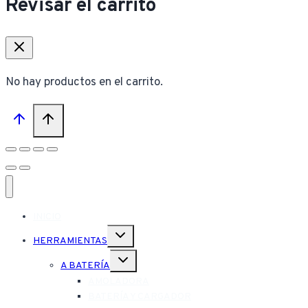
Revisar el carrito
No hay productos en el carrito.
INICIO
Alternar
HERRAMIENTAS
menú
hijo
Alternar
A BATERÍA
menú
hijo
AMOLADORA
BATERÍA Y CARGADOR