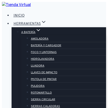
Saltar
al
INICIO
contenido
HERRAMIENTAS
A BATERÍA
AMOLADORA
BATERÍA Y CARGADOR
FOCO Y LINTERNAS
HIDROLAVADORA
LIJADORA
LLAVES DE IMPACTO
PISTOLA DE PINTAR
PULIDORA
ROTOMARTILLO
SIERRA CIRCULAR
SIERRAS CALADORAS