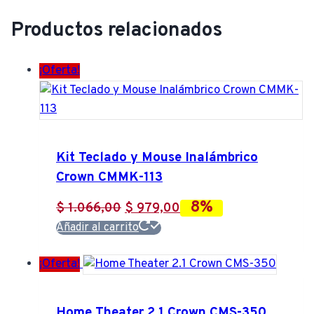
Productos relacionados
¡Oferta!
Kit Teclado y Mouse Inalámbrico
Crown CMMK-113
8%
El
El
$
1.066,00
$
979,00
precio
precio
Añadir al carrito
original
actual
¡Oferta!
era:
es:
$ 1.066,00.
$ 979,00.
Home Theater 2.1 Crown CMS-350