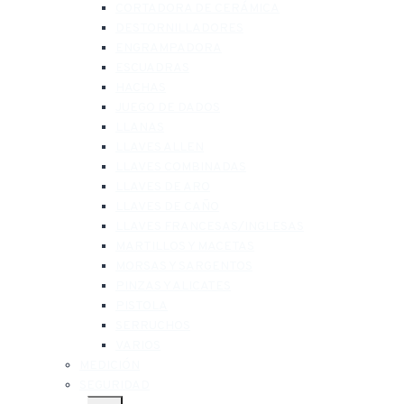
CORTADORA DE CERÁMICA
DESTORNILLADORES
ENGRAMPADORA
ESCUADRAS
HACHAS
JUEGO DE DADOS
LLANAS
LLAVES ALLEN
LLAVES COMBINADAS
LLAVES DE ARO
LLAVES DE CAÑO
LLAVES FRANCESAS/INGLESAS
MARTILLOS Y MACETAS
MORSAS Y SARGENTOS
PINZAS Y ALICATES
PISTOLA
SERRUCHOS
VARIOS
MEDICIÓN
SEGURIDAD