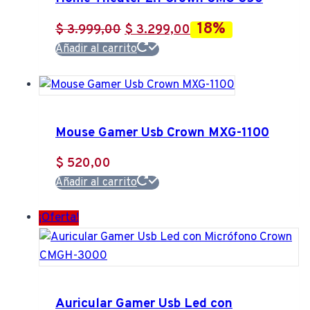
18%
El
El
$
3.999,00
$
3.299,00
precio
precio
Añadir al carrito
original
actual
era:
es:
$ 3.999,00.
$ 3.299,00.
Mouse Gamer Usb Crown MXG-1100
$
520,00
Añadir al carrito
¡Oferta!
Auricular Gamer Usb Led con