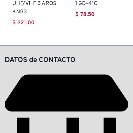
UHF/VHF 3 AROS
1 GD-41C
KN83
$
78,50
$
221,00
DATOS de CONTACTO