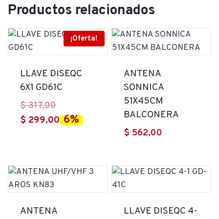
Productos relacionados
¡Oferta!
LLAVE DISEQC
ANTENA
6X1 GD61C
SONNICA
51X45CM
El
$
317,00
BALCONERA
6%
precio
El
$
299,00
$
562,00
original
precio
era:
actual
$ 317,00.
es:
$ 299,00.
ANTENA
LLAVE DISEQC 4-