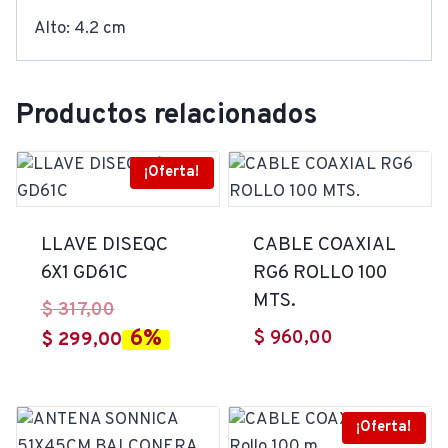
Alto: 4.2 cm
Productos relacionados
¡Oferta!
LLAVE DISEQC
CABLE COAXIAL
6X1 GD61C
RG6 ROLLO 100
MTS.
El
$
317,00
6%
$
960,00
precio
El
$
299,00
original
precio
era:
actual
$ 317,00.
es:
¡Oferta!