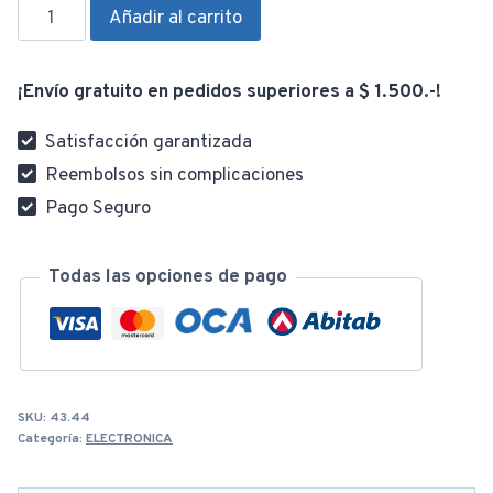
Fuente
Añadir al carrito
Transformador
Conmutado
¡Envío gratuito en pedidos superiores a $ 1.500.-!
12Vol
10Amp
Satisfacción garantizada
cantidad
Reembolsos sin complicaciones
Pago Seguro
Todas las opciones de pago
SKU:
43.44
Categoría:
ELECTRONICA