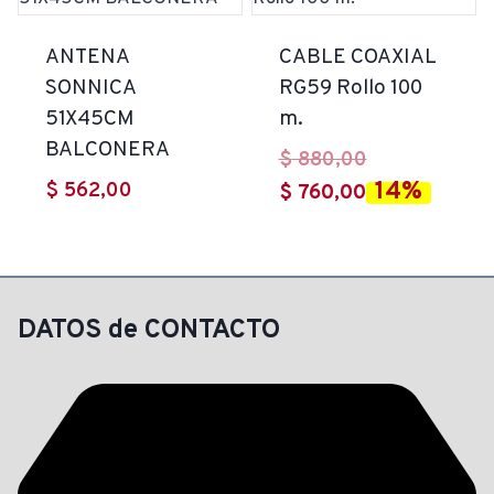
$ 299,00.
ANTENA
CABLE COAXIAL
SONNICA
RG59 Rollo 100
51X45CM
m.
BALCONERA
El
$
880,00
14%
$
562,00
El
precio
$
760,00
precio
original
actual
era:
es:
$ 880,00.
$ 760,00.
DATOS de CONTACTO