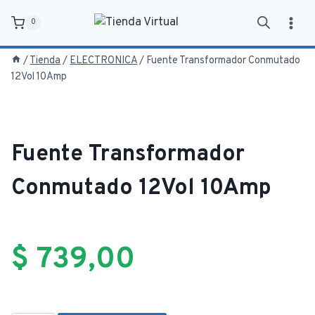
Saltar
0
al
contenido
/
Tienda
/
ELECTRONICA
/
Fuente Transformador Conmutado
12Vol 10Amp
Fuente Transformador
Conmutado 12Vol 10Amp
$
739,00