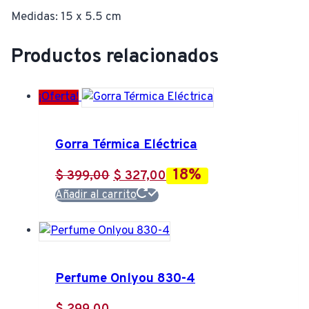
Medidas: 15 x 5.5 cm
Productos relacionados
¡Oferta!
Gorra Térmica Eléctrica
18%
El
El
$
399,00
$
327,00
precio
precio
Añadir al carrito
original
actual
era:
es:
$ 399,00.
$ 327,00.
Perfume Onlyou 830-4