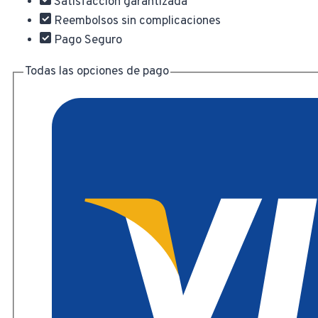
Satisfacción garantizada
$ 303,00.
$ 
Reembolsos sin complicaciones
Pago Seguro
Todas las opciones de pago