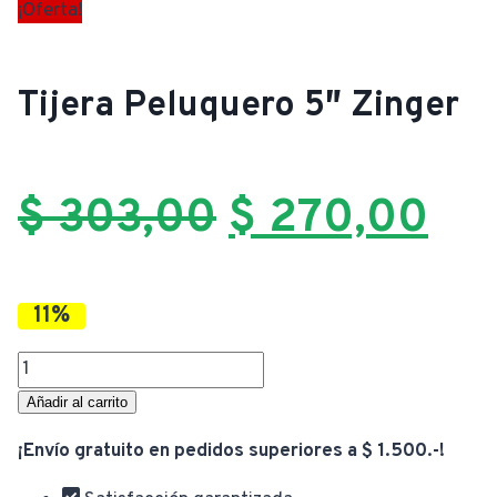
¡Oferta!
Tijera Peluquero 5″ Zinger
El
El
$
303,00
$
270,00
precio
pre
11%
original
act
Tijera
Peluquero
Añadir al carrito
5"
era:
es:
¡Envío gratuito en pedidos superiores a $ 1.500.-!
Zinger
cantidad