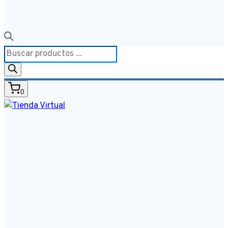
Búsqueda
de
productos
0