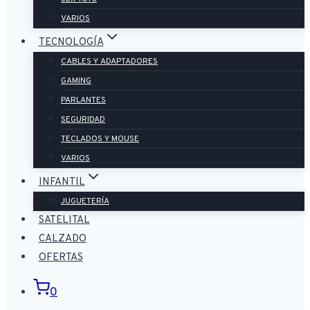
VARIOS
TECNOLOGÍA
CABLES Y ADAPTADORES
GAMING
PARLANTES
SEGURIDAD
TECLADOS Y MOUSE
VARIOS
INFANTIL
JUGUETERÍA
SATELITAL
CALZADO
OFERTAS
0