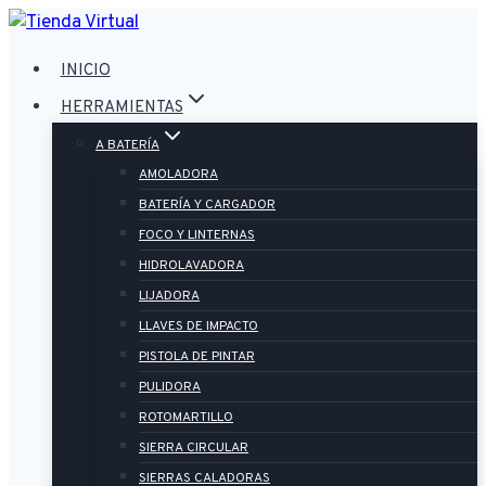
Saltar
al
INICIO
contenido
HERRAMIENTAS
A BATERÍA
AMOLADORA
BATERÍA Y CARGADOR
FOCO Y LINTERNAS
HIDROLAVADORA
LIJADORA
LLAVES DE IMPACTO
PISTOLA DE PINTAR
PULIDORA
ROTOMARTILLO
SIERRA CIRCULAR
SIERRAS CALADORAS