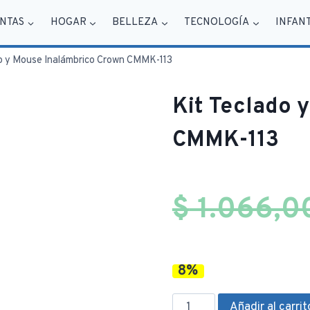
NTAS
HOGAR
BELLEZA
TECNOLOGÍA
INFAN
do y Mouse Inalámbrico Crown CMMK-113
Kit Teclado 
CMMK-113
$
1.066,0
8%
Kit
Añadir al carrit