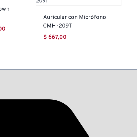
rown
Auricular con Micrófono
CMH-209T
El
00
$
667,00
precio
actual
es:
00.
$ 3.299,00.