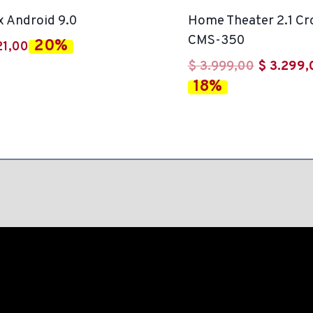
x Android 9.0
Home Theater 2.1 C
CMS-350
20%
21,00
El
$
3.999,00
$
3.299,
18%
precio
original
era:
$ 3.999,