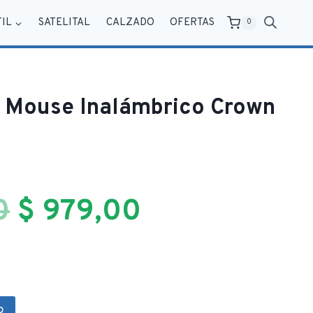
TIL
SATELITAL
CALZADO
OFERTAS
0
y Mouse Inalámbrico Crown
El
El
0
$
979,00
precio
precio
original
actual
o