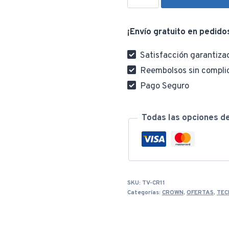
Teclado
y
¡Envío gratuito en pedido
Mouse
Inalámbrico
Satisfacción garantiza
Crown
Reembolsos sin compli
CMMK-
Pago Seguro
113
cantidad
Todas las opciones d
SKU:
TV-CR11
Categorías:
CROWN
,
OFERTAS
,
TEC