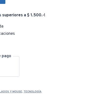
era:
es:
s superiores a $ 1.500.-!
da
$ 1.066,00.
$ 979,00.
caciones
e pago
LADOS Y MOUSE
,
TECNOLOGÍA