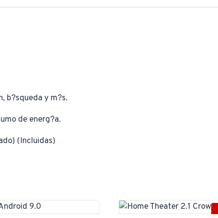
n, b?squeda y m?s.
nsumo de energ?a.
do) (Incluidas)