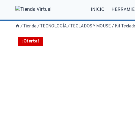
Saltar
INICIO
HERRAMIE
al
contenido
/
Tienda
/
TECNOLOGÍA
/
TECLADOS Y MOUSE
/
Kit Tecla
¡Oferta!