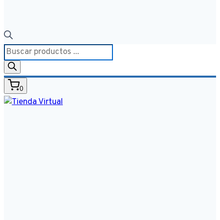
Búsqueda
de
productos
0