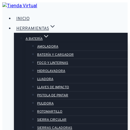
Saltar
al
INICIO
contenido
HERRAMIENTAS
A BATERÍA
AMOLADORA
BATERÍA Y CARGADOR
FOCO Y LINTERNAS
HIDROLAVADORA
LIJADORA
LLAVES DE IMPACTO
PISTOLA DE PINTAR
PULIDORA
ROTOMARTILLO
SIERRA CIRCULAR
SIERRAS CALADORAS