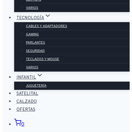
VARIOS
TECNOLOGÍA
CABLES Y ADAPTADORES
GAMING
PARLANTES
SEGURIDAD
TECLADOS Y MOUSE
VARIOS
INFANTIL
JUGUETERÍA
SATELITAL
CALZADO
OFERTAS
0