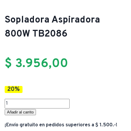
Sopladora Aspiradora
800W TB2086
$
3.956,00
20%
Sopladora
Aspiradora
Añadir al carrito
800W
¡Envío gratuito en pedidos superiores a $ 1.500.-!
TB2086