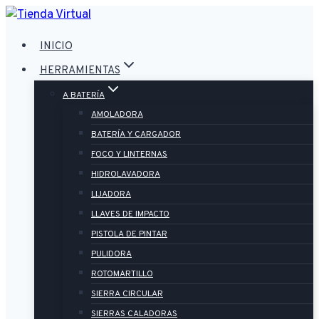
Saltar
al
INICIO
contenido
HERRAMIENTAS
A BATERÍA
AMOLADORA
BATERÍA Y CARGADOR
FOCO Y LINTERNAS
HIDROLAVADORA
LIJADORA
LLAVES DE IMPACTO
PISTOLA DE PINTAR
PULIDORA
ROTOMARTILLO
SIERRA CIRCULAR
SIERRAS CALADORAS