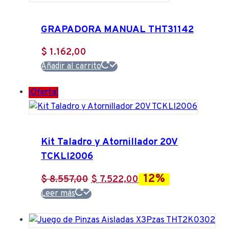
GRAPADORA MANUAL THT31142
$
1.162,00
Añadir al carrito
¡Oferta!
Kit Taladro y Atornillador 20V
TCKLI2006
12%
El
El
$
8.557,00
$
7.522,00
precio
precio
Leer más
original
actual
era:
es: