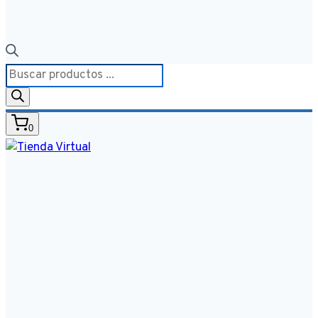
Búsqueda
de
productos
0