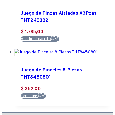
$ 8.557,00.
$ 7.522,00.
Juego de Pinzas Aisladas X3Pzas
THT2K0302
$
1.785,00
Añadir al carrito
Juego de Pinceles 8 Piezas
THT8450801
$
362,00
Leer más