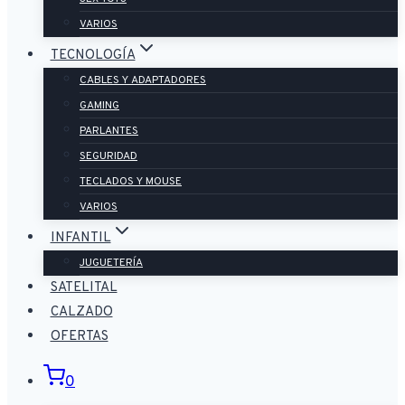
VARIOS
TECNOLOGÍA
CABLES Y ADAPTADORES
GAMING
PARLANTES
SEGURIDAD
TECLADOS Y MOUSE
VARIOS
INFANTIL
JUGUETERÍA
SATELITAL
CALZADO
OFERTAS
0