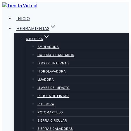
Saltar
al
INICIO
contenido
HERRAMIENTAS
A BATERÍA
AMOLADORA
BATERÍA Y CARGADOR
FOCO Y LINTERNAS
HIDROLAVADORA
LIJADORA
LLAVES DE IMPACTO
PISTOLA DE PINTAR
PULIDORA
ROTOMARTILLO
SIERRA CIRCULAR
SIERRAS CALADORAS