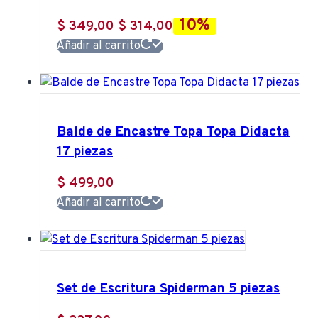
Las
opciones
10%
El
El
$
349,00
$
314,00
se
precio
precio
Añadir al carrito
pueden
original
actual
elegir
era:
es:
en
$ 349,00.
$ 314,00.
la
Balde de Encastre Topa Topa Didacta
página
17 piezas
de
producto
$
499,00
Añadir al carrito
Set de Escritura Spiderman 5 piezas