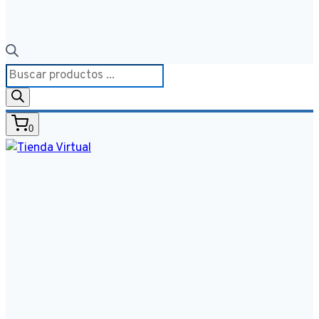
Búsqueda
de
productos
0