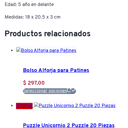
Edad: 5 año en delante
Medidas: 18 x 20.5 x 3 cm
Productos relacionados
Bolso Alforja para Patines
$
297,00
Este
Seleccionar opciones
producto
¡Oferta!
tiene
múltiples
variantes.
Puzzle Unicornio 2 Puzzle 20 Piezas