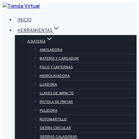
Saltar
al
INICIO
contenido
HERRAMIENTAS
A BATERÍA
AMOLADORA
BATERÍA Y CARGADOR
FOCO Y LINTERNAS
HIDROLAVADORA
LIJADORA
LLAVES DE IMPACTO
PISTOLA DE PINTAR
PULIDORA
ROTOMARTILLO
SIERRA CIRCULAR
SIERRAS CALADORAS