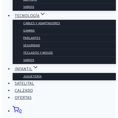
VARIOS
TECNOLOGÍA
CABLES Y ADAPTADORES
GAMING
PARLANTES
SEGURIDAD
TECLADOS Y MOUSE
VARIOS
INFANTIL
JUGUETERÍA
SATELITAL
CALZADO
OFERTAS
0