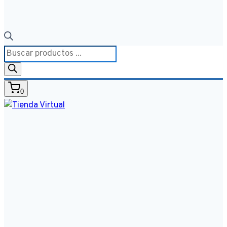
Búsqueda
de
productos
0