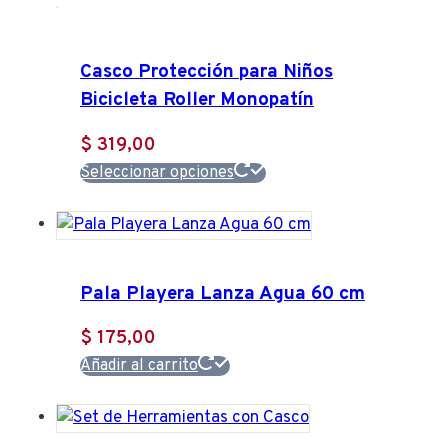
Casco Protección para Niños
Bicicleta Roller Monopatín
$
319,00
Este
Seleccionar opciones
producto
tiene
múltiples
variantes.
Pala Playera Lanza Agua 60 cm
Las
opciones
$
175,00
se
Añadir al carrito
pueden
elegir
en