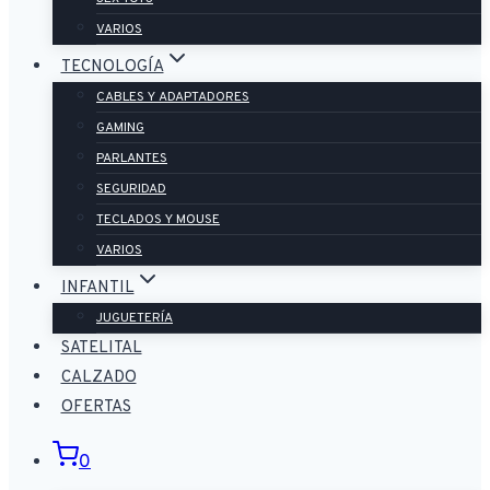
VARIOS
TECNOLOGÍA
CABLES Y ADAPTADORES
GAMING
PARLANTES
SEGURIDAD
TECLADOS Y MOUSE
VARIOS
INFANTIL
JUGUETERÍA
SATELITAL
CALZADO
OFERTAS
0