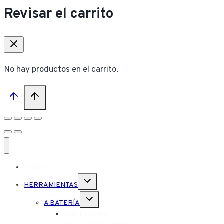
Revisar el carrito
No hay productos en el carrito.
INICIO
Alternar
HERRAMIENTAS
menú
hijo
Alternar
A BATERÍA
menú
hijo
AMOLADORA