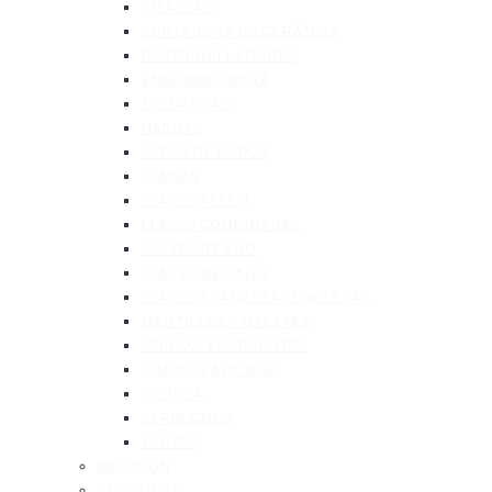
CIZALLAS
CORTADORA DE CERÁMICA
DESTORNILLADORES
ENGRAMPADORA
ESCUADRAS
HACHAS
JUEGO DE DADOS
LLANAS
LLAVES ALLEN
LLAVES COMBINADAS
LLAVES DE ARO
LLAVES DE CAÑO
LLAVES FRANCESAS/INGLESAS
MARTILLOS Y MACETAS
MORSAS Y SARGENTOS
PINZAS Y ALICATES
PISTOLA
SERRUCHOS
VARIOS
MEDICIÓN
SEGURIDAD