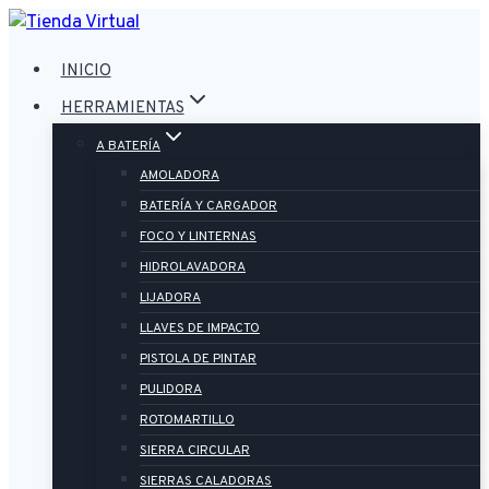
Saltar
al
INICIO
contenido
HERRAMIENTAS
A BATERÍA
AMOLADORA
BATERÍA Y CARGADOR
FOCO Y LINTERNAS
HIDROLAVADORA
LIJADORA
LLAVES DE IMPACTO
PISTOLA DE PINTAR
PULIDORA
ROTOMARTILLO
SIERRA CIRCULAR
SIERRAS CALADORAS