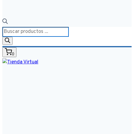
Búsqueda
de
productos
0