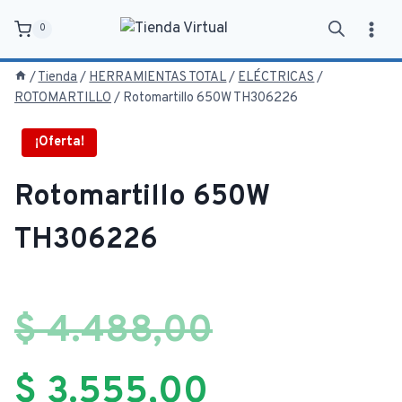
Saltar
0
al
contenido
/
Tienda
/
HERRAMIENTAS TOTAL
/
ELÉCTRICAS
/
ROTOMARTILLO
/
Rotomartillo 650W TH306226
¡Oferta!
Rotomartillo 650W
TH306226
El
$
4.488,00
El
precio
$
3.555,00