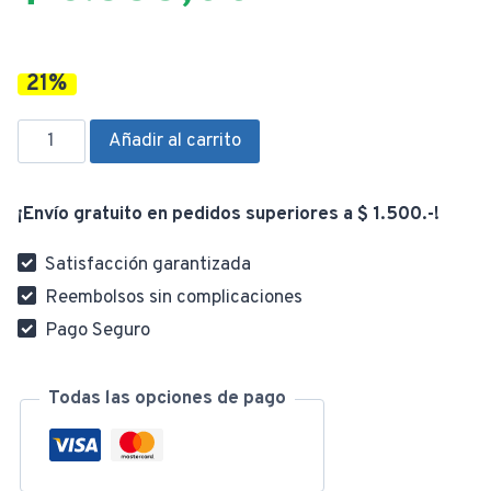
precio
original
21%
actual
era:
Rotomartillo
Añadir al carrito
650W
TH306226
es:
$ 4.488,00
¡Envío gratuito en pedidos superiores a $ 1.500.-!
cantidad
Satisfacción garantizada
$ 3.555,00
Reembolsos sin complicaciones
Pago Seguro
Todas las opciones de pago