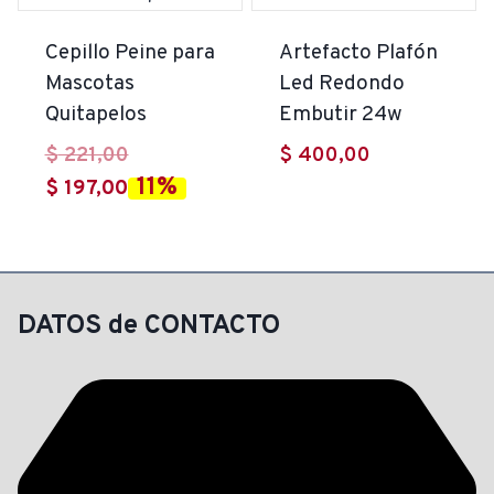
$ 399,00.
Cepillo Peine para
Artefacto Plafón
Mascotas
Led Redondo
Quitapelos
Embutir 24w
El
$
221,00
$
400,00
11%
El
precio
$
197,00
precio
original
actual
era:
es:
$ 221,00.
$ 197,00.
DATOS de CONTACTO