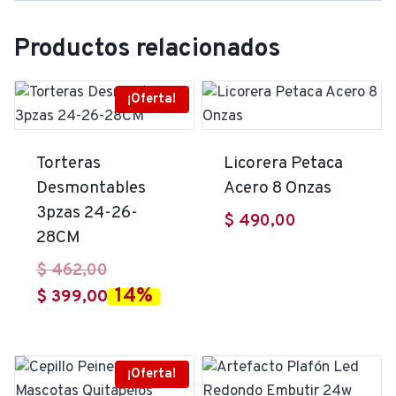
Productos relacionados
¡Oferta!
Torteras
Licorera Petaca
Desmontables
Acero 8 Onzas
3pzas 24-26-
$
490,00
28CM
El
$
462,00
14%
precio
El
$
399,00
original
precio
era:
actual
$ 462,00.
es:
¡Oferta!