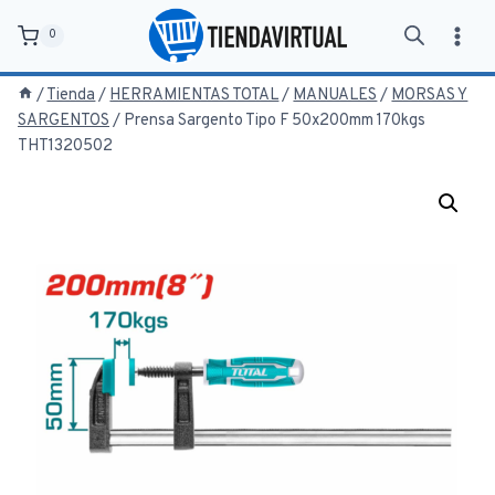
Saltar
0
al
contenido
/
Tienda
/
HERRAMIENTAS TOTAL
/
MANUALES
/
MORSAS Y
SARGENTOS
/
Prensa Sargento Tipo F 50x200mm 170kgs
THT1320502