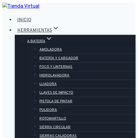
Saltar
al
INICIO
contenido
HERRAMIENTAS
A BATERÍA
AMOLADORA
BATERÍA Y CARGADOR
FOCO Y LINTERNAS
HIDROLAVADORA
LIJADORA
LLAVES DE IMPACTO
PISTOLA DE PINTAR
PULIDORA
ROTOMARTILLO
SIERRA CIRCULAR
SIERRAS CALADORAS