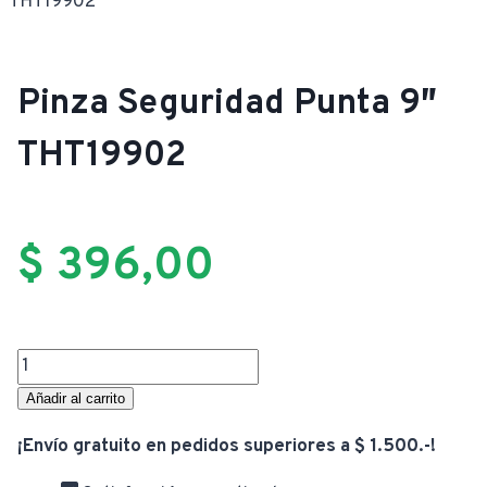
THT19902
Pinza Seguridad Punta 9″
THT19902
$
396,00
Pinza
Seguridad
Añadir al carrito
Punta
¡Envío gratuito en pedidos superiores a $ 1.500.-!
9"
THT19902