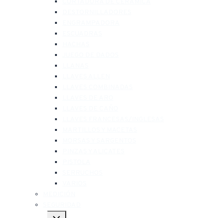
CORTADORA DE CERÁMICA
DESTORNILLADORES
ENGRAMPADORA
ESCUADRAS
HACHAS
JUEGO DE DADOS
LLANAS
LLAVES ALLEN
LLAVES COMBINADAS
LLAVES DE ARO
LLAVES DE CAÑO
LLAVES FRANCESAS/INGLESAS
MARTILLOS Y MACETAS
MORSAS Y SARGENTOS
PINZAS Y ALICATES
PISTOLA
SERRUCHOS
VARIOS
MEDICIÓN
SEGURIDAD
Alternar