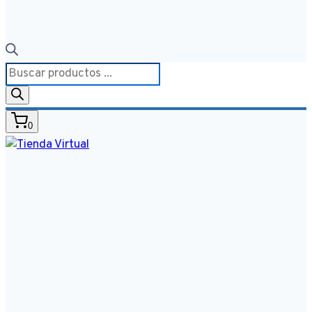
Búsqueda
de
productos
0