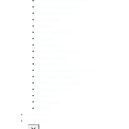
CORTADORA DE CERÁMICA
DESTORNILLADORES
ENGRAMPADORA
ESCUADRAS
HACHAS
JUEGO DE DADOS
LLANAS
LLAVES ALLEN
LLAVES COMBINADAS
LLAVES DE ARO
LLAVES DE CAÑO
LLAVES FRANCESAS/INGLESAS
MARTILLOS Y MACETAS
MORSAS Y SARGENTOS
PINZAS Y ALICATES
PISTOLA
SERRUCHOS
VARIOS
MEDICIÓN
SEGURIDAD
Alternar