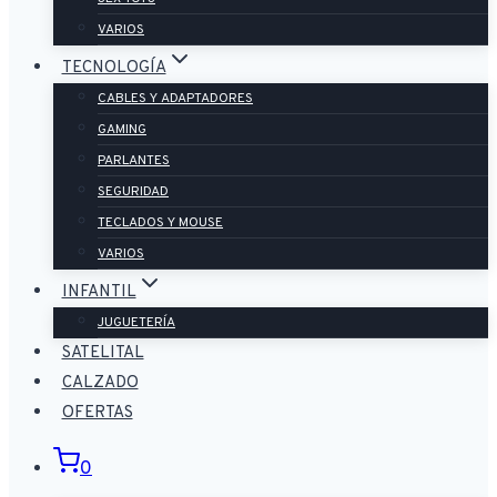
VARIOS
TECNOLOGÍA
CABLES Y ADAPTADORES
GAMING
PARLANTES
SEGURIDAD
TECLADOS Y MOUSE
VARIOS
INFANTIL
JUGUETERÍA
SATELITAL
CALZADO
OFERTAS
0