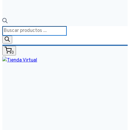
Búsqueda
de
productos
0