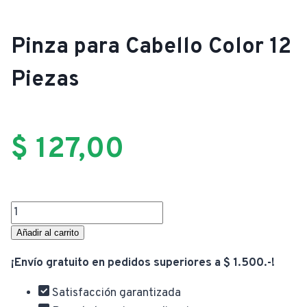
Pinza para Cabello Color 12
Piezas
$
127,00
Pinza
para
Añadir al carrito
Cabello
¡Envío gratuito en pedidos superiores a $ 1.500.-!
Color
12
Satisfacción garantizada
Piezas