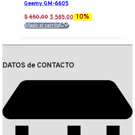
Geemy GM-6605
10%
El
El
$
650,00
$
585,00
precio
precio
Añadir al carrito
original
actual
era:
es:
$ 650,00.
$ 585,00.
DATOS de CONTACTO