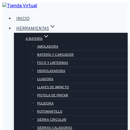
Saltar
al
INICIO
contenido
HERRAMIENTAS
A BATERÍA
AMOLADORA
BATERÍA Y CARGADOR
FOCO Y LINTERNAS
HIDROLAVADORA
LIJADORA
LLAVES DE IMPACTO
PISTOLA DE PINTAR
PULIDORA
ROTOMARTILLO
SIERRA CIRCULAR
SIERRAS CALADORAS