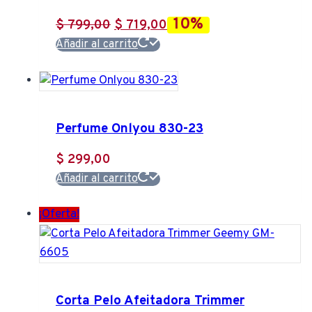
10%
El
El
$
799,00
$
719,00
precio
precio
Añadir al carrito
original
actual
era:
es:
$ 799,00.
$ 719,00.
Perfume Onlyou 830-23
$
299,00
Añadir al carrito
¡Oferta!
Corta Pelo Afeitadora Trimmer