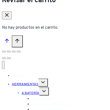
Revisar el carrito
No hay productos en el carrito.
INICIO
Alternar
HERRAMIENTAS
menú
hijo
Alternar
A BATERÍA
menú
hijo
AMOLADORA
BATERÍA Y CARGADOR
FOCO Y LINTERNAS