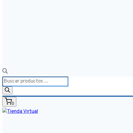
Búsqueda
de
productos
0