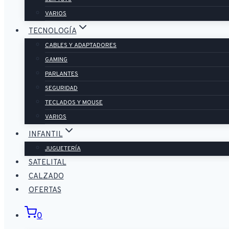
VARIOS
TECNOLOGÍA
CABLES Y ADAPTADORES
GAMING
PARLANTES
SEGURIDAD
TECLADOS Y MOUSE
VARIOS
INFANTIL
JUGUETERÍA
SATELITAL
CALZADO
OFERTAS
0