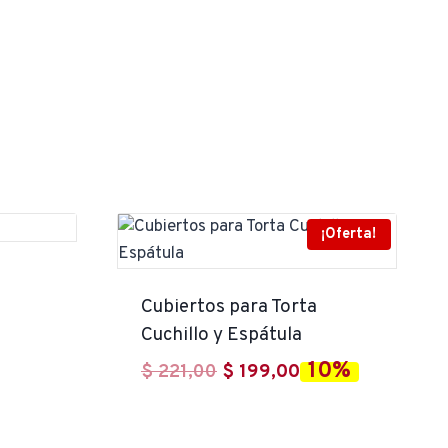
¡Oferta!
Cubiertos para Torta
Cuchillo y Espátula
10%
El
El
$
221,00
$
199,00
precio
precio
original
actual