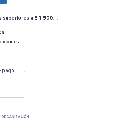
s superiores a $ 1.500.-!
da
caciones
e pago
,
ORGANIZACIÓN