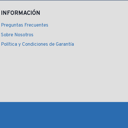
era:
es:
$ 221,00.
$ 199,00.
INFORMACIÓN
Preguntas Frecuentes
Sobre Nosotros
Política y Condiciones de Garantía