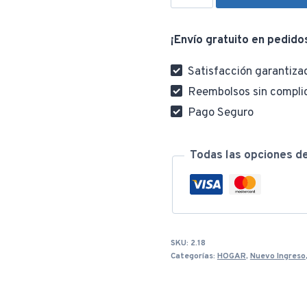
Para
Puerta
¡Envío gratuito en pedido
3
Ganchos
Satisfacción garantiza
Sin
Reembolsos sin compli
Taladro
Pago Seguro
Color
Crema
cantidad
Todas las opciones d
SKU:
2.18
Categorías:
HOGAR
,
Nuevo Ingreso