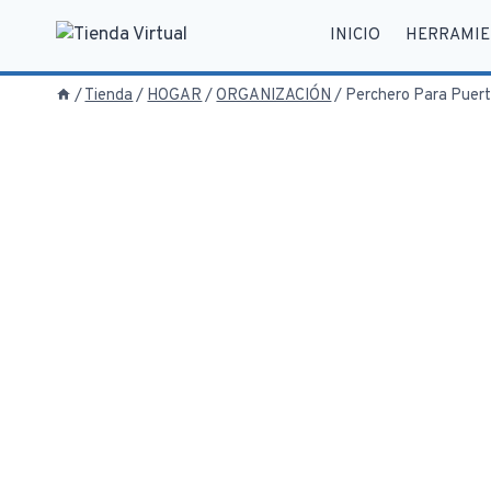
Saltar
INICIO
HERRAMIE
al
contenido
/
Tienda
/
HOGAR
/
ORGANIZACIÓN
/
Perchero Para Puert