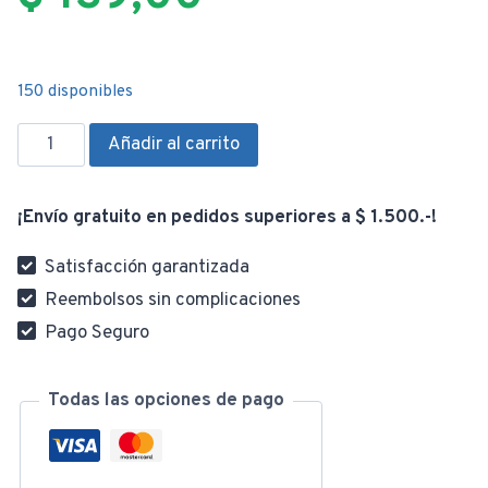
150 disponibles
Pastillero
Añadir al carrito
Semanal
Organizador
¡Envío gratuito en pedidos superiores a $ 1.500.-!
De
Medicamentos
Satisfacción garantizada
7
Reembolsos sin complicaciones
Días
Pago Seguro
cantidad
Todas las opciones de pago