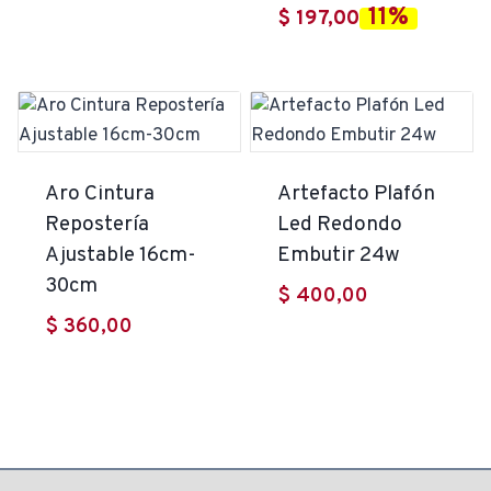
11%
El
precio
$
197,00
precio
original
actual
era:
es:
$ 221,00.
$ 197,00.
Aro Cintura
Artefacto Plafón
Repostería
Led Redondo
Ajustable 16cm-
Embutir 24w
30cm
$
400,00
$
360,00