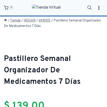
Saltar
0
al
contenido
/
Tienda
/
HOGAR
/
VARIOS
/
Pastillero Semanal Organizador
De Medicamentos 7 Días
Pastillero Semanal
Organizador De
Medicamentos 7 Días
$
139,00