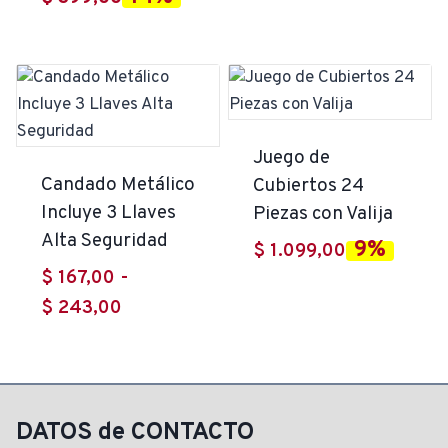
original
precio
era:
actual
$ 462,00.
es:
$ 399,00.
Juego de
Candado Metálico
Cubiertos 24
Incluye 3 Llaves
Piezas con Valija
Alta Seguridad
9%
$
1.099,00
$
167,00
-
Rango
$
243,00
de
precios:
desde
$ 167,00
DATOS de CONTACTO