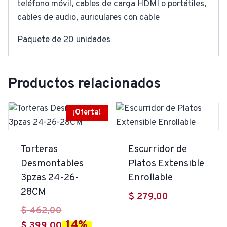
teléfono móvil, cables de carga HDMI o portátiles,
cables de audio, auriculares con cable
Paquete de 20 unidades
Productos relacionados
¡Oferta!
Torteras
Escurridor de
Desmontables
Platos Extensible
3pzas 24-26-
Enrollable
28CM
$
279,00
El
$
462,00
14%
precio
El
$
399,00