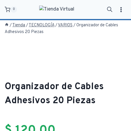
Saltar
0
al
contenido
/
Tienda
/
TECNOLOGÍA
/
VARIOS
/
Organizador de Cables
Adhesivos 20 Piezas
Organizador de Cables
Adhesivos 20 Piezas
$
120,00