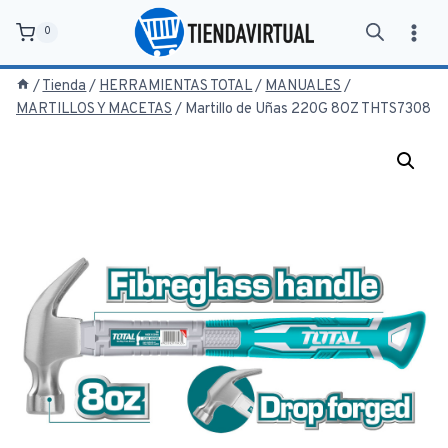
Saltar
0
al
contenido
/
Tienda
/
HERRAMIENTAS TOTAL
/
MANUALES
/
MARTILLOS Y MACETAS
/
Martillo de Uñas 220G 8OZ THTS7308