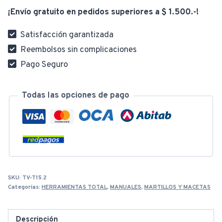
Uñas
¡Envío gratuito en pedidos superiores a $ 1.500.-!
220G
8OZ
Satisfacción garantizada
THTS7308
Reembolsos sin complicaciones
cantidad
Pago Seguro
Todas las opciones de pago
SKU:
TV-T15.2
Categorías:
HERRAMIENTAS TOTAL
,
MANUALES
,
MARTILLOS Y MACETAS
Descripción