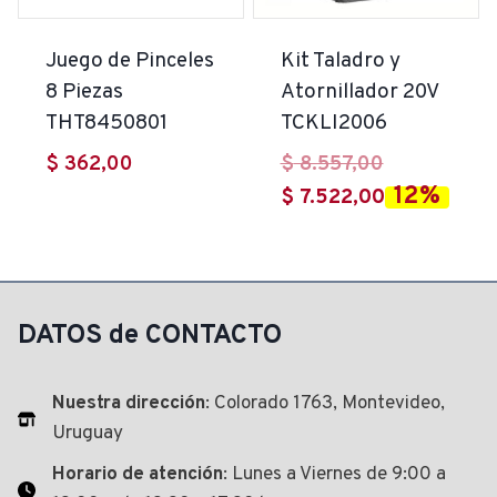
Juego de Pinceles
Kit Taladro y
8 Piezas
Atornillador 20V
THT8450801
TCKLI2006
El
$
362,00
$
8.557,00
12%
precio
El
$
7.522,00
original
precio
era:
actual
$ 8.557,00.
es:
$ 7.522,00.
DATOS de CONTACTO
Nuestra dirección
: Colorado 1763, Montevideo,
Uruguay
Horario de atención
: Lunes a Viernes de 9:00 a