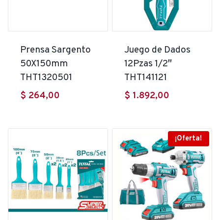
Prensa Sargento
Juego de Dados
50X150mm
12Pzas 1/2″
THT1320501
THT141121
$
264,00
$
1.892,00
¡Oferta!