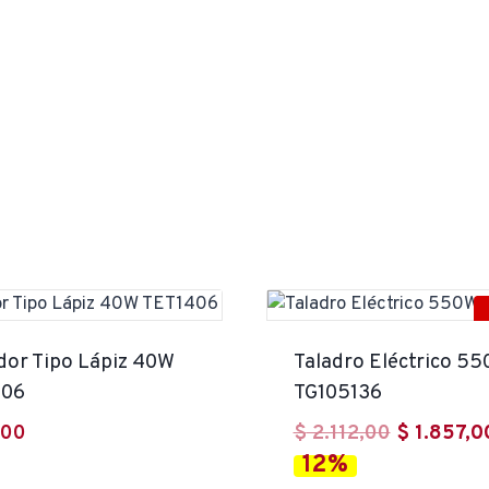
dor Tipo Lápiz 40W
Taladro Eléctrico 5
406
TG105136
El
,00
$
2.112,00
$
1.857,0
12%
precio