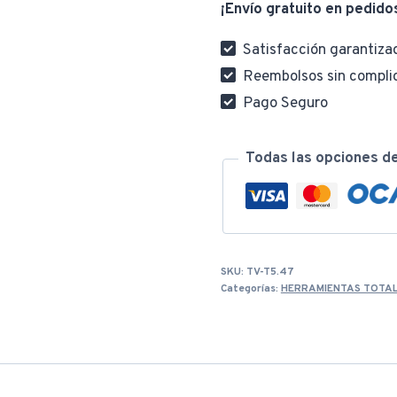
¡Envío gratuito en pedido
THT73166
cantidad
Satisfacción garantiza
Reembolsos sin compli
Pago Seguro
Todas las opciones d
SKU:
TV-T5.47
Categorías:
HERRAMIENTAS TOTA