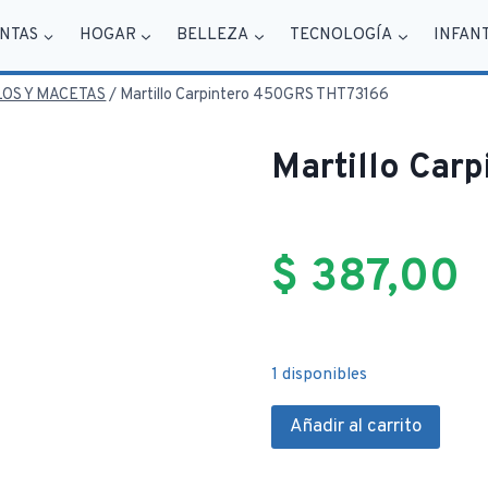
NTAS
HOGAR
BELLEZA
TECNOLOGÍA
INFAN
OS Y MACETAS
/
Martillo Carpintero 450GRS THT73166
Martillo Car
$
387,00
1 disponibles
Martillo
Añadir al carrito
Carpintero
450GRS