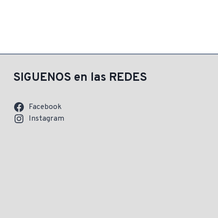
original
era:
$ 2.112,00
SIGUENOS en las REDES
Facebook
Instagram