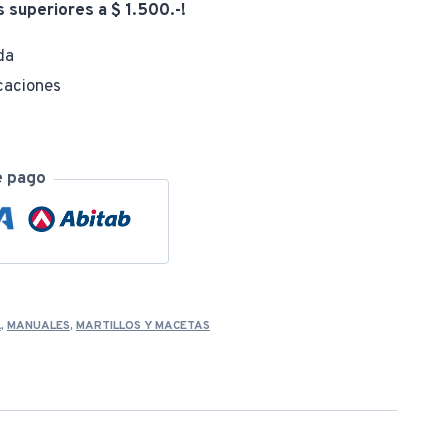
s superiores a $ 1.500.-!
da
caciones
e pago
L
,
MANUALES
,
MARTILLOS Y MACETAS