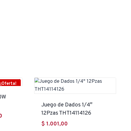
¡Oferta!
50W
Juego de Dados 1/4″
12Pzas THT14114126
El
0
$
1.001,00
precio