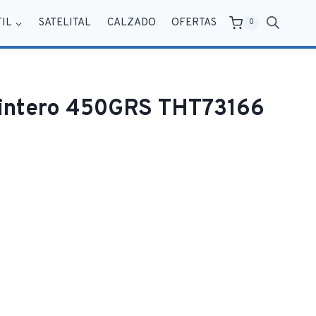
TIL
SATELITAL
CALZADO
OFERTAS
0
pintero 450GRS THT73166