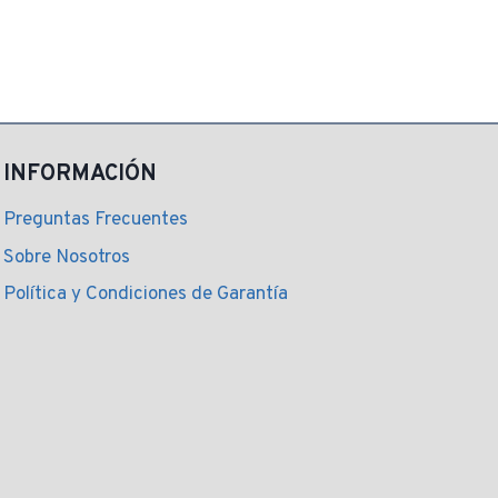
actual
es:
.
$ 1.857,00.
INFORMACIÓN
Preguntas Frecuentes
Sobre Nosotros
Política y Condiciones de Garantía