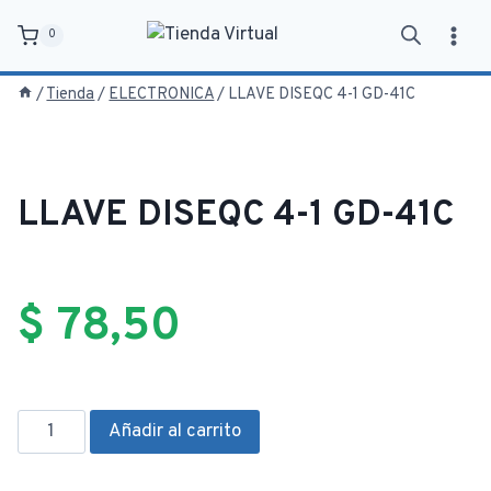
Saltar
0
al
contenido
/
Tienda
/
ELECTRONICA
/
LLAVE DISEQC 4-1 GD-41C
LLAVE DISEQC 4-1 GD-41C
$
78,50
LLAVE
Añadir al carrito
DISEQC
4-