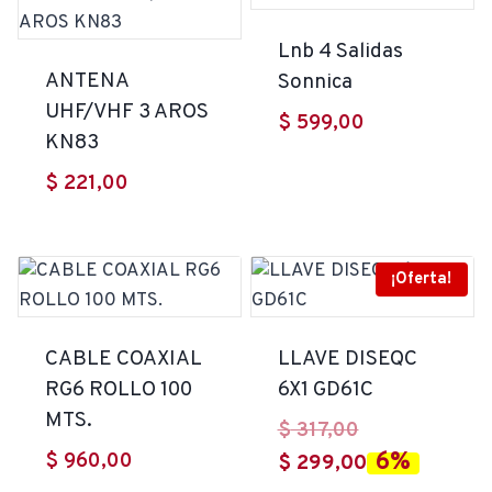
Lnb 4 Salidas
ANTENA
Sonnica
UHF/VHF 3 AROS
$
599,00
KN83
$
221,00
¡Oferta!
CABLE COAXIAL
LLAVE DISEQC
RG6 ROLLO 100
6X1 GD61C
MTS.
El
$
317,00
6%
$
960,00
precio
El
$
299,00