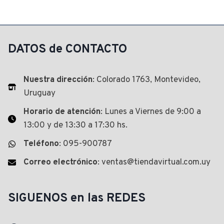
original
precio
era:
actual
$ 317,00.
es:
$ 299,00.
DATOS de CONTACTO
Nuestra dirección
: Colorado 1763, Montevideo,
Uruguay
Horario de atención
: Lunes a Viernes de 9:00 a
13:00 y de 13:30 a 17:30 hs.
Teléfono
: 095-900787
Correo electrónico
: ventas@tiendavirtual.com.uy
SIGUENOS en las REDES