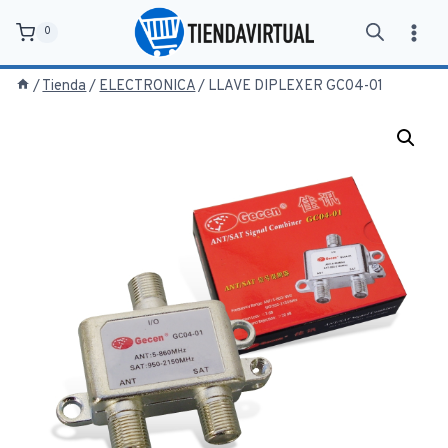
Saltar
0
al
contenido
/
Tienda
/
ELECTRONICA
/
LLAVE DIPLEXER GC04-01