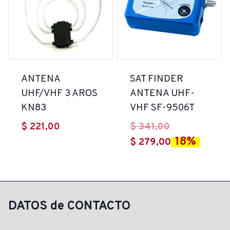
ANTENA
SAT FINDER
UHF/VHF 3 AROS
ANTENA UHF-
KN83
VHF SF-9506T
El
$
221,00
$
341,00
18%
precio
El
$
279,00
original
precio
era:
actual
$ 341,00.
es:
$ 279,00.
DATOS de CONTACTO