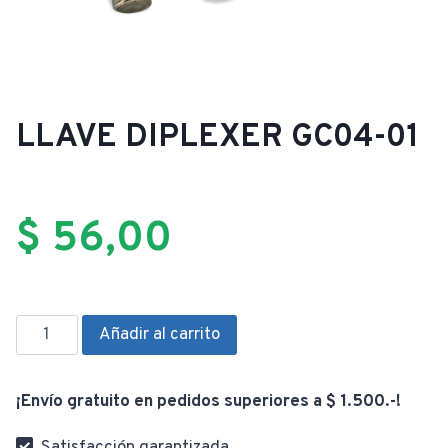
LLAVE DIPLEXER GC04-01
$
56,00
LLAVE
Añadir al carrito
DIPLEXER
GC04-
¡Envío gratuito en pedidos superiores a $ 1.500.-!
01
cantidad