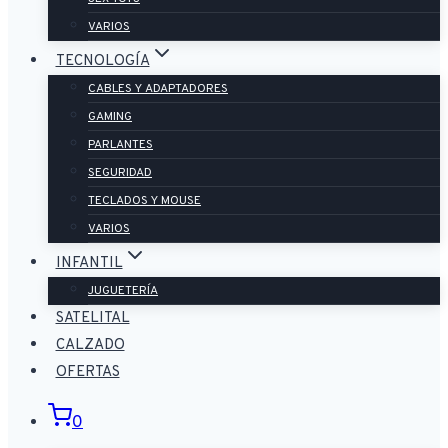
VARIOS
TECNOLOGÍA
CABLES Y ADAPTADORES
GAMING
PARLANTES
SEGURIDAD
TECLADOS Y MOUSE
VARIOS
INFANTIL
JUGUETERÍA
SATELITAL
CALZADO
OFERTAS
0