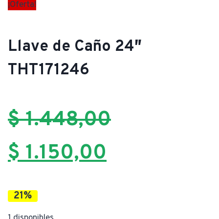
¡Oferta!
Llave de Caño 24″
THT171246
$
1.448,00
El
El
$
1.150,00
precio
precio
21%
original
actual
1 disponibles