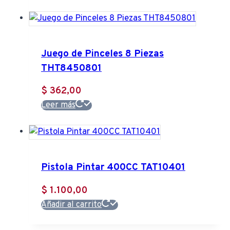
original
actual
era:
es:
$ 8.557,00.
$ 7.522,00.
Juego de Pinceles 8 Piezas
THT8450801
$
362,00
Leer más
Pistola Pintar 400CC TAT10401
$
1.100,00
Añadir al carrito