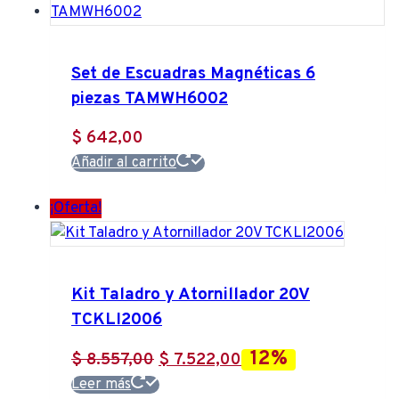
Set de Escuadras Magnéticas 6
piezas TAMWH6002
$
642,00
Añadir al carrito
¡Oferta!
Kit Taladro y Atornillador 20V
TCKLI2006
12%
El
El
$
8.557,00
$
7.522,00
precio
precio
Leer más