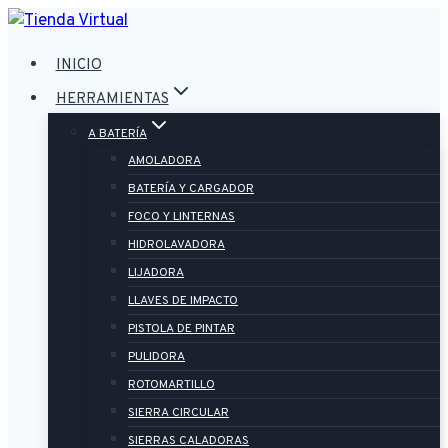
Saltar
al
INICIO
contenido
HERRAMIENTAS
A BATERÍA
AMOLADORA
BATERÍA Y CARGADOR
FOCO Y LINTERNAS
HIDROLAVADORA
LIJADORA
LLAVES DE IMPACTO
PISTOLA DE PINTAR
PULIDORA
ROTOMARTILLO
SIERRA CIRCULAR
SIERRAS CALADORAS