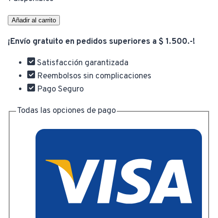
Llave
Añadir al carrito
era:
es:
de
¡Envío gratuito en pedidos superiores a $ 1.500.-!
Caño
$ 1.448,00.
$ 1.150,00.
24"
Satisfacción garantizada
THT171246
Reembolsos sin complicaciones
cantidad
Pago Seguro
Todas las opciones de pago