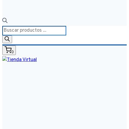
Búsqueda
de
productos
0