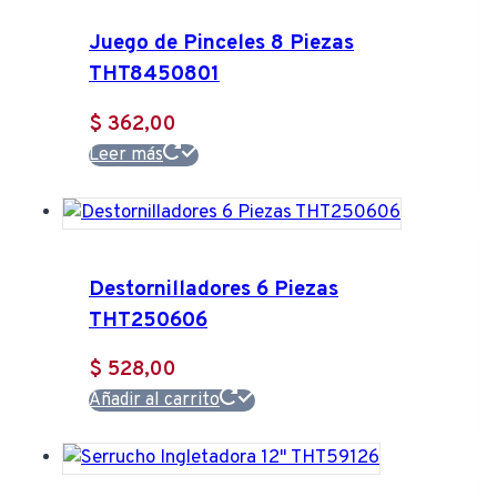
Juego de Pinceles 8 Piezas
THT8450801
$
362,00
Leer más
Destornilladores 6 Piezas
THT250606
$
528,00
Añadir al carrito