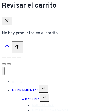
Revisar el carrito
No hay productos en el carrito.
INICIO
Alternar
HERRAMIENTAS
menú
hijo
Alternar
A BATERÍA
menú
hijo
AMOLADORA
BATERÍA Y CARGADOR