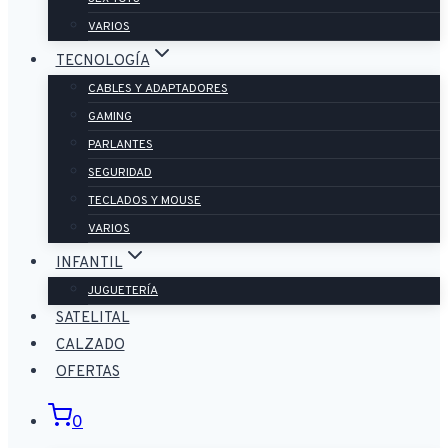
VARIOS
TECNOLOGÍA
CABLES Y ADAPTADORES
GAMING
PARLANTES
SEGURIDAD
TECLADOS Y MOUSE
VARIOS
INFANTIL
JUGUETERÍA
SATELITAL
CALZADO
OFERTAS
0