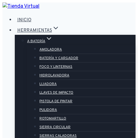
Saltar
al
INICIO
contenido
HERRAMIENTAS
A BATERÍA
AMOLADORA
BATERÍA Y CARGADOR
FOCO Y LINTERNAS
HIDROLAVADORA
LIJADORA
LLAVES DE IMPACTO
PISTOLA DE PINTAR
PULIDORA
ROTOMARTILLO
SIERRA CIRCULAR
SIERRAS CALADORAS