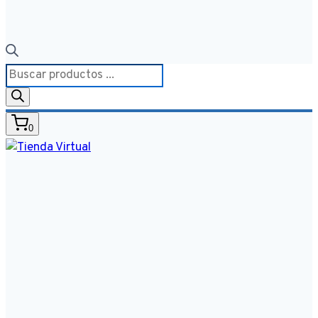
Búsqueda
de
productos
0