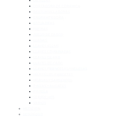
CIZALLAS
CORTADORA DE CERÁMICA
DESTORNILLADORES
ENGRAMPADORA
ESCUADRAS
HACHAS
JUEGO DE DADOS
LLANAS
LLAVES ALLEN
LLAVES COMBINADAS
LLAVES DE ARO
LLAVES DE CAÑO
LLAVES FRANCESAS/INGLESAS
MARTILLOS Y MACETAS
MORSAS Y SARGENTOS
PINZAS Y ALICATES
PISTOLA
SERRUCHOS
VARIOS
MEDICIÓN
SEGURIDAD