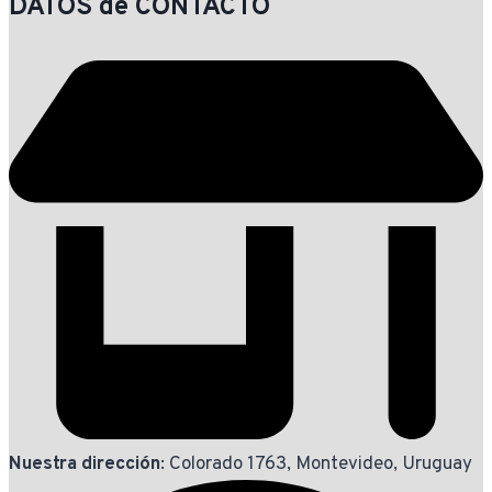
DATOS de CONTACTO
página
de
producto
Nuestra dirección
: Colorado 1763, Montevideo, Uruguay