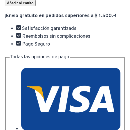
Para
Añadir al carrito
Preparar
¡Envío gratuito en pedidos superiores a $ 1.500.-!
Mojito
Y
Satisfacción garantizada
Caipirinha
Reembolsos sin complicaciones
Vin
Pago Seguro
Bouquet
Completo
Todas las opciones de pago
cantidad