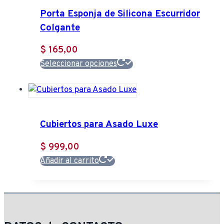
variantes.
Porta Esponja de Silicona Escurridor
hasta
Las
Colgante
$ 243,00
opciones
se
$
165,00
pueden
Este
Seleccionar opciones
elegir
producto
en
tiene
la
múltiples
página
variantes.
Cubiertos para Asado Luxe
de
Las
producto
opciones
$
999,00
se
Añadir al carrito
pueden
elegir
en
la