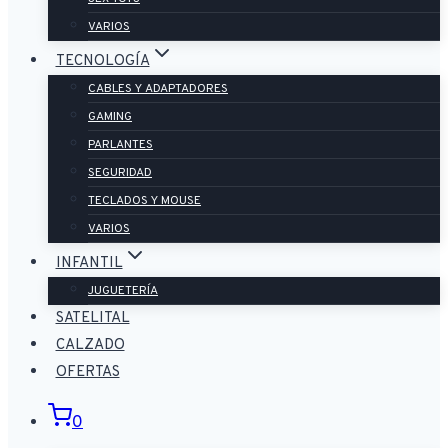
VARIOS
TECNOLOGÍA
CABLES Y ADAPTADORES
GAMING
PARLANTES
SEGURIDAD
TECLADOS Y MOUSE
VARIOS
INFANTIL
JUGUETERÍA
SATELITAL
CALZADO
OFERTAS
0