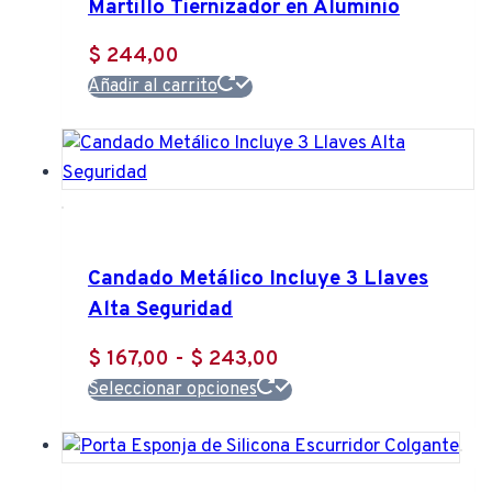
Martillo Tiernizador en Aluminio
$
244,00
Añadir al carrito
Candado Metálico Incluye 3 Llaves
Alta Seguridad
Rango
$
167,00
-
$
243,00
Este
de
Seleccionar opciones
producto
precios:
tiene
desde
múltiples
$ 167,00