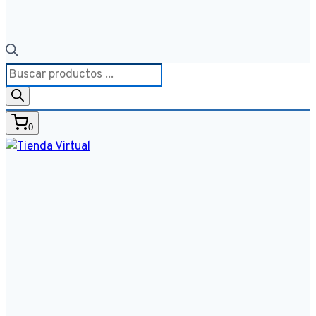
Búsqueda
de
productos
0