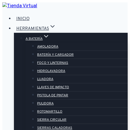
Saltar
al
INICIO
contenido
HERRAMIENTAS
A BATERÍA
AMOLADORA
BATERÍA Y CARGADOR
FOCO Y LINTERNAS
HIDROLAVADORA
LIJADORA
LLAVES DE IMPACTO
PISTOLA DE PINTAR
PULIDORA
ROTOMARTILLO
SIERRA CIRCULAR
SIERRAS CALADORAS