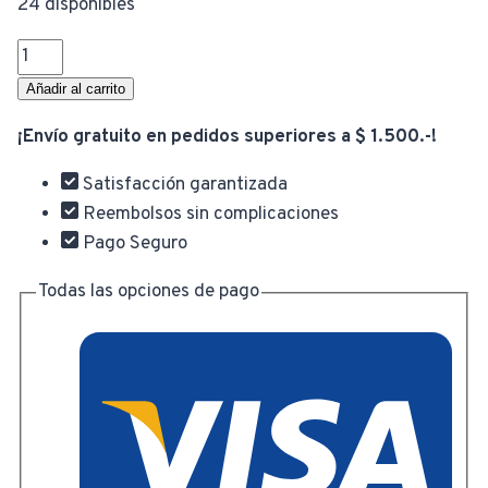
original
a
24 disponibles
Kit
era:
e
Bartender
Añadir al carrito
Coctelería
¡Envío gratuito en pedidos superiores a $ 1.500.-!
$ 1.049,00
$
5
Piezas
Satisfacción garantizada
Acero
Reembolsos sin complicaciones
Inoxidable
Pago Seguro
Coctelera
cantidad
Todas las opciones de pago