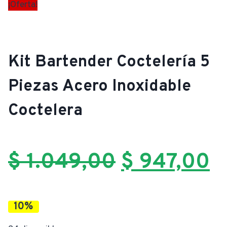
¡Oferta!
Kit Bartender Coctelería 5
Piezas Acero Inoxidable
Coctelera
El
E
$
1.049,00
$
947,00
precio
p
10%