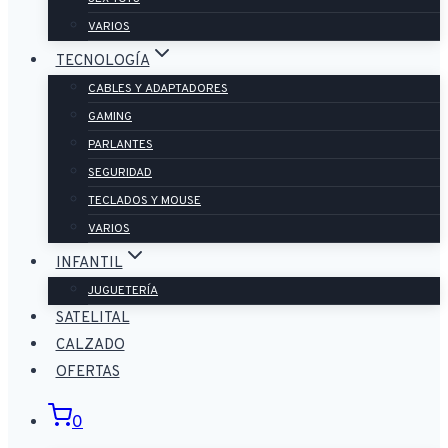
VARIOS
TECNOLOGÍA
CABLES Y ADAPTADORES
GAMING
PARLANTES
SEGURIDAD
TECLADOS Y MOUSE
VARIOS
INFANTIL
JUGUETERÍA
SATELITAL
CALZADO
OFERTAS
0