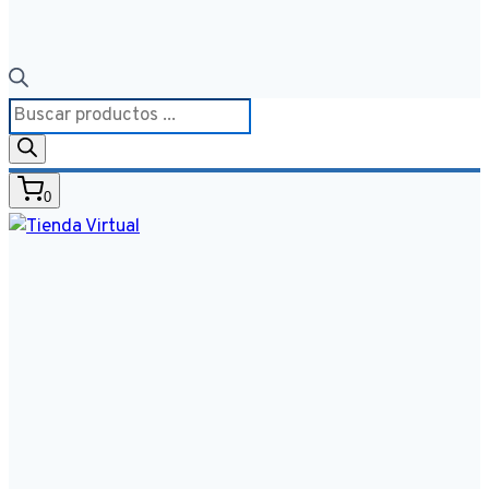
Búsqueda
de
productos
0