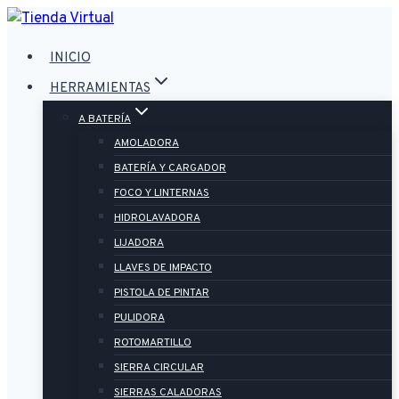
Saltar
al
INICIO
contenido
HERRAMIENTAS
A BATERÍA
AMOLADORA
BATERÍA Y CARGADOR
FOCO Y LINTERNAS
HIDROLAVADORA
LIJADORA
LLAVES DE IMPACTO
PISTOLA DE PINTAR
PULIDORA
ROTOMARTILLO
SIERRA CIRCULAR
SIERRAS CALADORAS