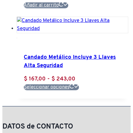
Añadir al carrito
Candado Metálico Incluye 3 Llaves
Alta Seguridad
Rango
$
167,00
-
$
243,00
Este
de
Seleccionar opciones
producto
precios:
tiene
desde
múltiples
$ 167,00
variantes.
hasta
DATOS de CONTACTO
Las
$ 243,00