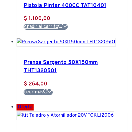
Pistola Pintar 400CC TAT10401
$
1.100,00
Añadir al carrito
Prensa Sargento 50X150mm
THT1320501
$
264,00
Leer más
¡Oferta!