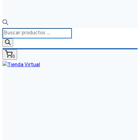
Búsqueda
de
productos
0