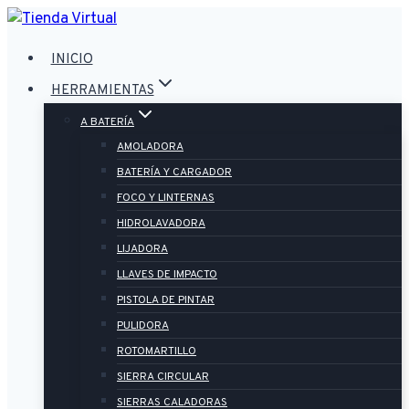
Saltar
al
INICIO
contenido
HERRAMIENTAS
A BATERÍA
AMOLADORA
BATERÍA Y CARGADOR
FOCO Y LINTERNAS
HIDROLAVADORA
LIJADORA
LLAVES DE IMPACTO
PISTOLA DE PINTAR
PULIDORA
ROTOMARTILLO
SIERRA CIRCULAR
SIERRAS CALADORAS