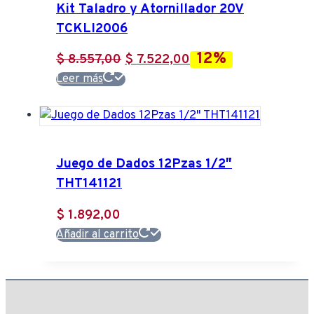
Kit Taladro y Atornillador 20V
TCKLI2006
12%
El
El
$
8.557,00
$
7.522,00
precio
precio
Leer más
original
actual
era:
es:
$ 8.557,00.
$ 7.522,00.
Juego de Dados 12Pzas 1/2″
THT141121
$
1.892,00
Añadir al carrito