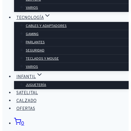
VARIOS
TECNOLOGÍA
CABLES Y ADAPTADORES
GAMING
PARLANTES
SEGURIDAD
TECLADOS Y MOUSE
VARIOS
INFANTIL
JUGUETERÍA
SATELITAL
CALZADO
OFERTAS
0