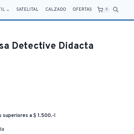
TIL
SATELITAL
CALZADO
OFERTAS
0
a Detective Didacta
s superiores a $ 1.500.-!
da