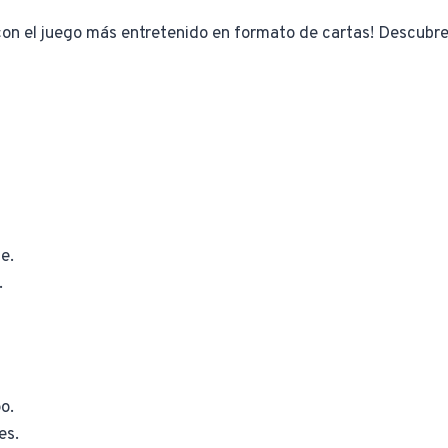
con el juego más entretenido en formato de cartas! Descubre 
e.
.
o.
es.