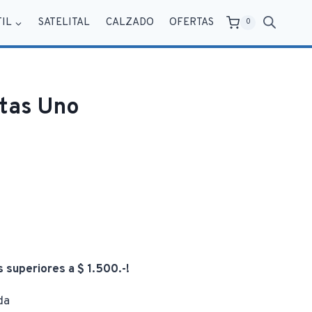
TIL
SATELITAL
CALZADO
OFERTAS
0
tas Uno
s superiores a $ 1.500.-!
da