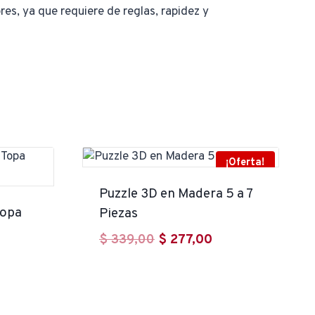
res, ya que requiere de reglas, rapidez y
¡Oferta!
Puzzle 3D en Madera 5 a 7
Topa
Piezas
El
El
$
339,00
$
277,00
precio
precio
original
actual
era:
es: