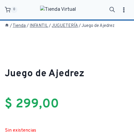
Saltar
0
al
contenido
/
Tienda
/
INFANTIL
/
JUGUETERÍA
/
Juego de Ajedrez
Juego de Ajedrez
$
299,00
Sin existencias