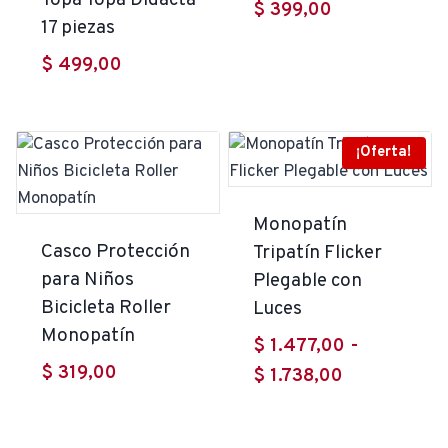
Topa Topa Didacta
$
399,00
17 piezas
$
499,00
¡Oferta!
Monopatín
Casco Protección
Tripatín Flicker
para Niños
Plegable con
Bicicleta Roller
Luces
Monopatín
$
1.477,00
-
$
319,00
Rango
$
1.738,00
de
precios: