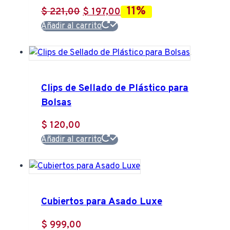
11%
El
El
$
221,00
$
197,00
precio
precio
Añadir al carrito
original
actual
era:
es:
$ 221,00.
$ 197,00.
Clips de Sellado de Plástico para
Bolsas
$
120,00
Añadir al carrito
Cubiertos para Asado Luxe
$
999,00