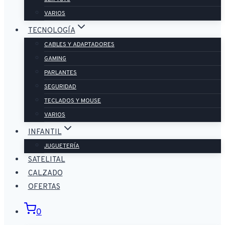
VARIOS
TECNOLOGÍA
CABLES Y ADAPTADORES
GAMING
PARLANTES
SEGURIDAD
TECLADOS Y MOUSE
VARIOS
INFANTIL
JUGUETERÍA
SATELITAL
CALZADO
OFERTAS
0