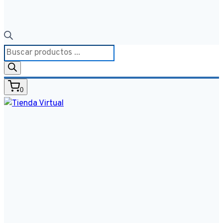
Búsqueda
de
productos
0