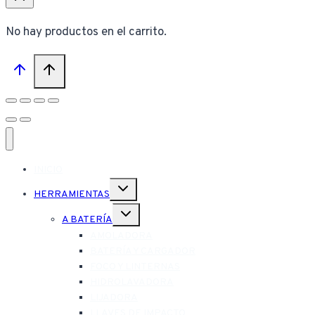
No hay productos en el carrito.
INICIO
Alternar
HERRAMIENTAS
menú
hijo
Alternar
A BATERÍA
menú
hijo
AMOLADORA
BATERÍA Y CARGADOR
FOCO Y LINTERNAS
HIDROLAVADORA
LIJADORA
LLAVES DE IMPACTO