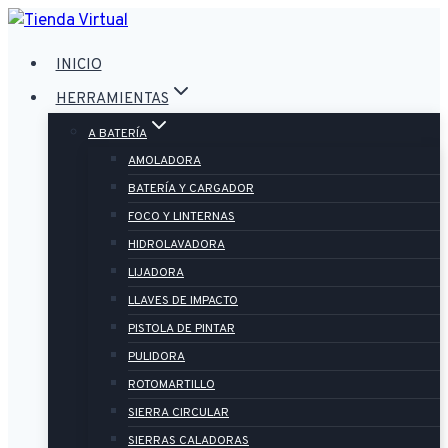
Saltar
al
INICIO
contenido
HERRAMIENTAS
A BATERÍA
AMOLADORA
BATERÍA Y CARGADOR
FOCO Y LINTERNAS
HIDROLAVADORA
LIJADORA
LLAVES DE IMPACTO
PISTOLA DE PINTAR
PULIDORA
ROTOMARTILLO
SIERRA CIRCULAR
SIERRAS CALADORAS