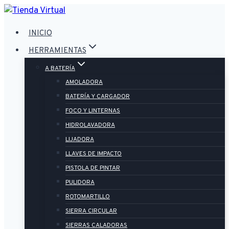
Saltar
al
INICIO
contenido
HERRAMIENTAS
A BATERÍA
AMOLADORA
BATERÍA Y CARGADOR
FOCO Y LINTERNAS
HIDROLAVADORA
LIJADORA
LLAVES DE IMPACTO
PISTOLA DE PINTAR
PULIDORA
ROTOMARTILLO
SIERRA CIRCULAR
SIERRAS CALADORAS