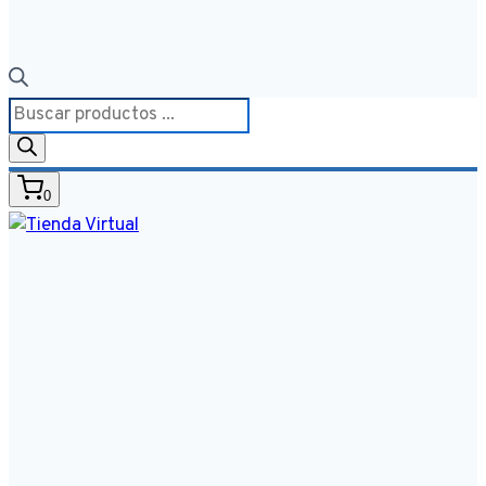
Búsqueda
de
productos
0