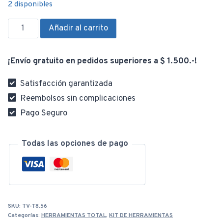
2 disponibles
Juego
Añadir al carrito
de
Herramientas
¡Envío gratuito en pedidos superiores a $ 1.500.-!
9pzas
THKTHP90096
Satisfacción garantizada
cantidad
Reembolsos sin complicaciones
Pago Seguro
Todas las opciones de pago
SKU:
TV-T8.56
Categorías:
HERRAMIENTAS TOTAL
,
KIT DE HERRAMIENTAS