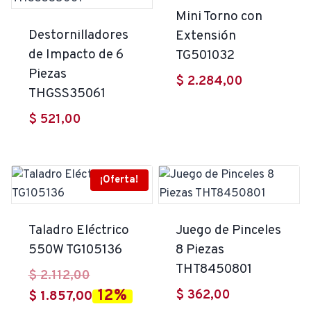
Mini Torno con
Destornilladores
Extensión
de Impacto de 6
TG501032
Piezas
$
2.284,00
THGSS35061
$
521,00
¡Oferta!
Taladro Eléctrico
Juego de Pinceles
550W TG105136
8 Piezas
THT8450801
El
$
2.112,00
12%
$
362,00
precio
El
$
1.857,00