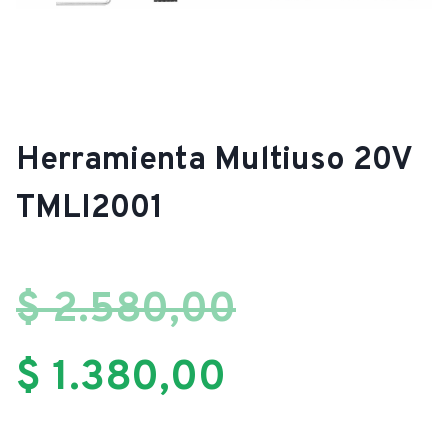
Herramienta Multiuso 20V
TMLI2001
El
$
2.580,00
El
precio
$
1.380,00
precio
original