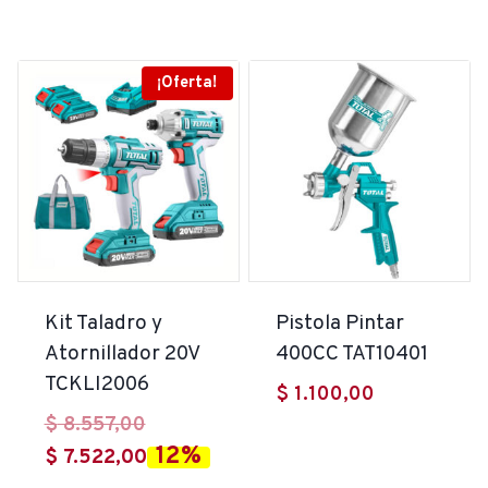
¡Oferta!
Kit Taladro y
Pistola Pintar
Atornillador 20V
400CC TAT10401
TCKLI2006
$
1.100,00
El
$
8.557,00
12%
precio
El
$
7.522,00