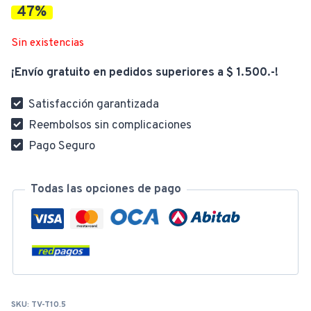
47%
actual
era:
Sin existencias
¡Envío gratuito en pedidos superiores a $ 1.500.-!
es:
$ 2.580,00
Satisfacción garantizada
Reembolsos sin complicaciones
$ 1.380,00.
Pago Seguro
Todas las opciones de pago
SKU:
TV-T10.5