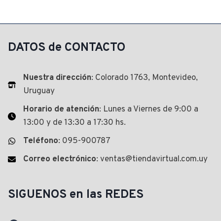
original
precio
era:
actual
$ 8.557,00.
es:
$ 7.522,00.
DATOS de CONTACTO
Nuestra dirección
: Colorado 1763, Montevideo,
Uruguay
Horario de atención
: Lunes a Viernes de 9:00 a
13:00 y de 13:30 a 17:30 hs.
Teléfono
: 095-900787
Correo electrónico
: ventas@tiendavirtual.com.uy
SIGUENOS en las REDES