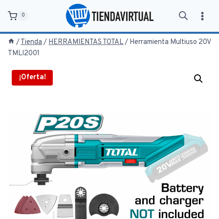
Saltar
0
al
contenido
/
Tienda
/
HERRAMIENTAS TOTAL
/
Herramienta Multiuso 20V
TMLI2001
¡Oferta!