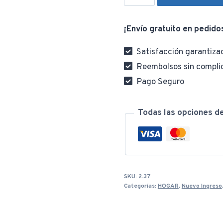
Paraguaya
Reforzada
¡Envío gratuito en pedido
120kg
230x150cm
Satisfacción garantiza
+
Reembolsos sin compli
Sogas
Pago Seguro
Y
Bolso
cantidad
Todas las opciones d
SKU:
2.37
Categorías:
HOGAR
,
Nuevo Ingreso