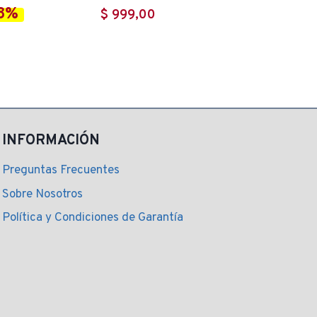
8%
$
999,00
cio
ual
9,00.
INFORMACIÓN
Preguntas Frecuentes
Sobre Nosotros
Política y Condiciones de Garantía