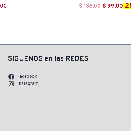
2
El
El
,00
$
138,00
$
99,00
precio
pre
original
act
era:
es:
$ 138,00.
$ 9
SIGUENOS en las REDES
Facebook
Instagram