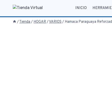
Saltar
INICIO
HERRAMIE
al
contenido
/
Tienda
/
HOGAR
/
VARIOS
/
Hamaca Paraguaya Reforzada