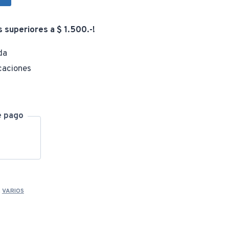
s superiores a $ 1.500.-!
da
caciones
e pago
,
VARIOS