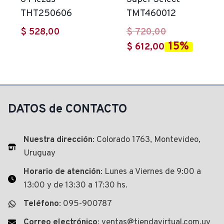
THT250606
TMT460012
El
$
528,00
$
720,00
15%
El
precio
$
612,00
precio
original
actual
era:
es:
$ 720,00.
$ 612,00.
DATOS de CONTACTO
Nuestra dirección
: Colorado 1763, Montevideo,
Uruguay
Horario de atención
: Lunes a Viernes de 9:00 a
13:00 y de 13:30 a 17:30 hs.
Teléfono
: 095-900787
Correo electrónico
: ventas@tiendavirtual.com.uy