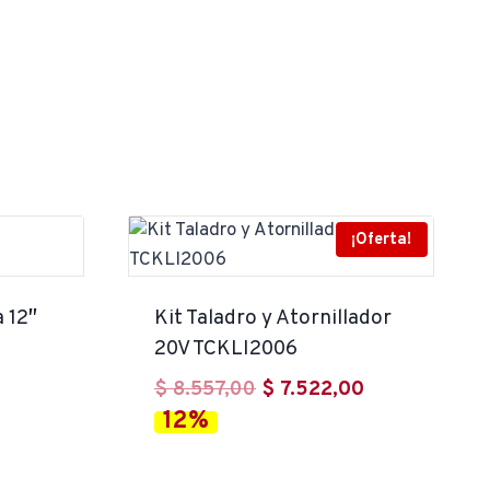
¡Oferta!
 12″
Kit Taladro y Atornillador
20V TCKLI2006
El
El
$
8.557,00
$
7.522,00
12%
precio
precio
original
actual
era:
es: