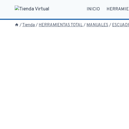
Saltar
INICIO
HERRAMIE
al
contenido
/
Tienda
/
HERRAMIENTAS TOTAL
/
MANUALES
/
ESCUAD