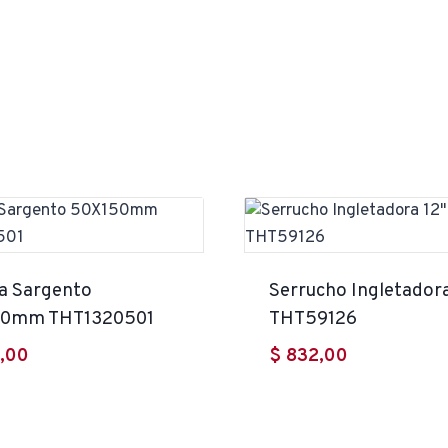
a Sargento
Serrucho Ingletadora
50mm THT1320501
THT59126
,00
$
832,00