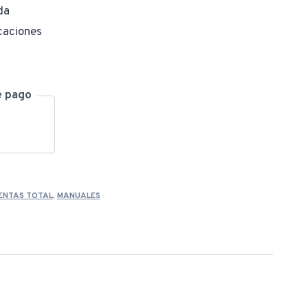
da
caciones
e pago
ENTAS TOTAL
,
MANUALES