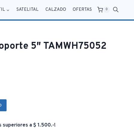
TIL
SATELITAL
CALZADO
OFERTAS
0
Soporte 5″ TAMWH75052
o
s superiores a $ 1.500.-!