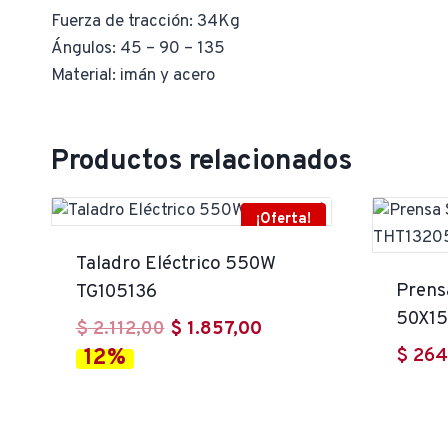
Fuerza de tracción: 34Kg
Ángulos: 45 – 90 – 135
Material: imán y acero
Productos relacionados
¡Oferta!
Taladro Eléctrico 550W
Prens
TG105136
50X1
El
El
$
2.112,00
$
1.857,00
12%
$
264
precio
precio
original
actual
era:
es: