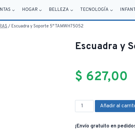
NTAS
HOGAR
BELLEZA
TECNOLOGÍA
INFAN
RAS
/
Escuadra y Soporte 5″ TAMWH75052
Escuadra y 
$
627,00
Escuadra
Añadir al carrit
y
Soporte
¡Envío gratuito en pedido
5"