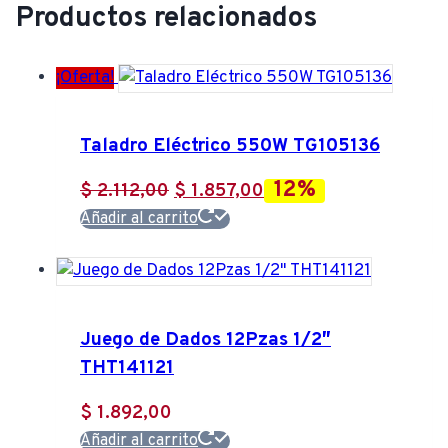
Productos relacionados
¡Oferta!
Taladro Eléctrico 550W TG105136
12%
El
El
$
2.112,00
$
1.857,00
precio
precio
Añadir al carrito
original
actual
era:
es:
$ 2.112,00.
$ 1.857,00.
Juego de Dados 12Pzas 1/2″
THT141121
$
1.892,00
Añadir al carrito