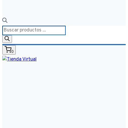
Búsqueda
de
productos
0