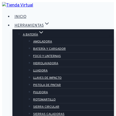
Saltar
al
INICIO
contenido
HERRAMIENTAS
A BATERÍA
AMOLADORA
BATERÍA Y CARGADOR
FOCO Y LINTERNAS
HIDROLAVADORA
LIJADORA
LLAVES DE IMPACTO
PISTOLA DE PINTAR
PULIDORA
ROTOMARTILLO
SIERRA CIRCULAR
SIERRAS CALADORAS