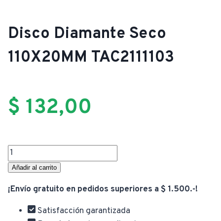
Disco Diamante Seco
110X20MM TAC2111103
$
132,00
Disco
Diamante
Añadir al carrito
Seco
¡Envío gratuito en pedidos superiores a $ 1.500.-!
110X20MM
TAC2111103
Satisfacción garantizada
cantidad