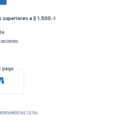
ra:
es:
s superiores a $ 1.500.-!
da
$ 132,00.
$ 120,00.
caciones
e pago
HERRAMIENTAS TOTAL