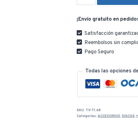
Diamante
Seco
e
¡Envío gratuito en pedido
100X16MM
TAC2111003
Satisfacción garantiza
cantidad
Reembolsos sin compli
Pago Seguro
Todas las opciones d
SKU:
TV-T1.68
Categorías:
ACCESORIOS
,
DISCOS
,