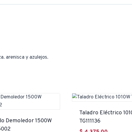
za. arenisca y azulejos.
Taladro Eléctrico 10
llo Demoledor 1500W
TG111136
5002