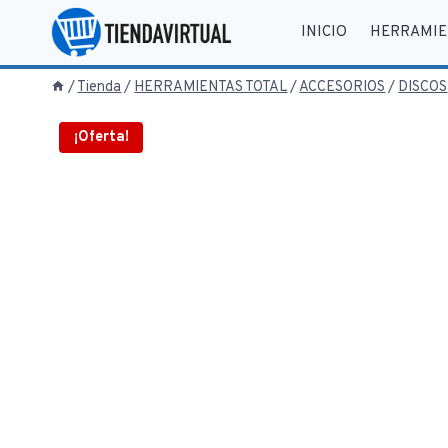
Saltar
INICIO
HERRAMIE
al
contenido
/
Tienda
/
HERRAMIENTAS TOTAL
/
ACCESORIOS
/
DISCOS
¡Oferta!