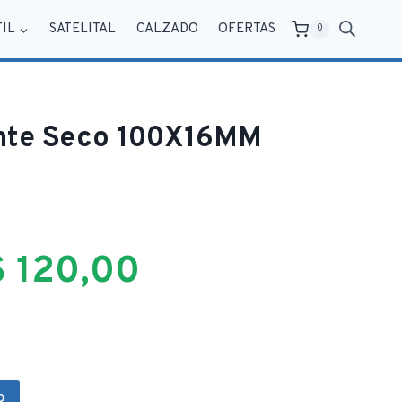
TIL
SATELITAL
CALZADO
OFERTAS
0
nte Seco 100X16MM
El
El
$
120,00
precio
precio
riginal
actual
o