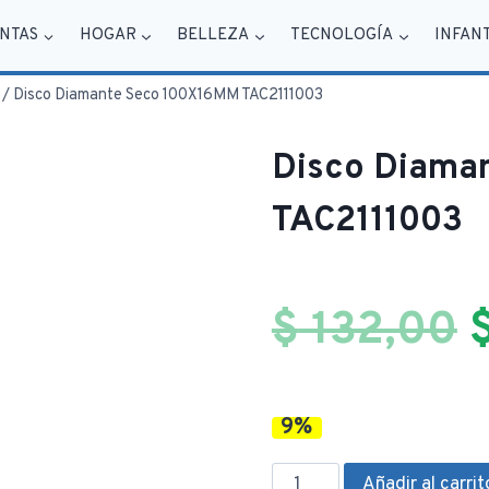
NTAS
HOGAR
BELLEZA
TECNOLOGÍA
INFAN
/
Disco Diamante Seco 100X16MM TAC2111003
Disco Diama
TAC2111003
$
132,00
9%
o
Disco
Añadir al carrit