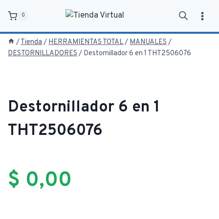
Saltar
0
al
contenido
/
Tienda
/
HERRAMIENTAS TOTAL
/
MANUALES
/
DESTORNILLADORES
/
Destornillador 6 en 1 THT2506076
Destornillador 6 en 1
THT2506076
$
0,00