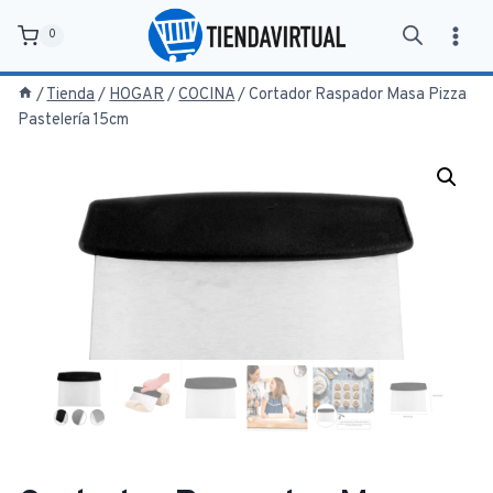
Saltar
0
al
contenido
/
Tienda
/
HOGAR
/
COCINA
/
Cortador Raspador Masa Pizza
Pastelería 15cm