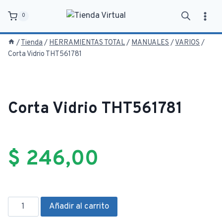
Saltar
0
al
contenido
/
Tienda
/
HERRAMIENTAS TOTAL
/
MANUALES
/
VARIOS
/
Corta Vidrio THT561781
Corta Vidrio THT561781
$
246,00
Corta
Añadir al carrito
Vidrio