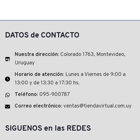
original
precio
era:
actual
$ 8.557,00.
es:
$ 7.522,00.
DATOS de CONTACTO
Nuestra dirección
: Colorado 1763, Montevideo,
Uruguay
Horario de atención
: Lunes a Viernes de 9:00 a
13:00 y de 13:30 a 17:30 hs.
Teléfono
: 095-900787
Correo electrónico
: ventas@tiendavirtual.com.uy
SIGUENOS en las REDES