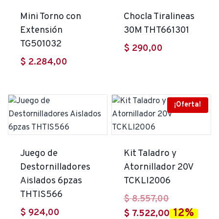
Mini Torno con
Chocla Tiralineas
Extensión
30M THT661301
TG501032
$
290,00
$
2.284,00
¡Oferta!
Juego de
Kit Taladro y
Destornilladores
Atornillador 20V
Aislados 6pzas
TCKLI2006
THTIS566
El
$
8.557,00
12%
$
924,00
precio
El
$
7.522,00