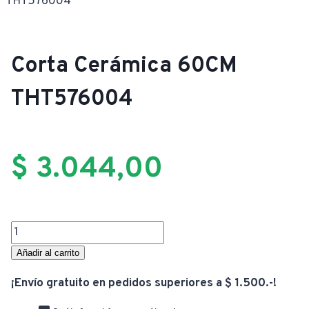
THT576004
Corta Cerámica 60CM
THT576004
$
3.044,00
Corta
Cerámica
Añadir al carrito
60CM
¡Envío gratuito en pedidos superiores a $ 1.500.-!
THT576004
cantidad