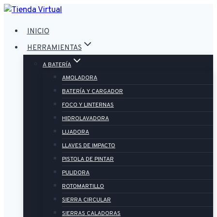
Saltar
al
INICIO
contenido
HERRAMIENTAS
A BATERÍA
AMOLADORA
BATERÍA Y CARGADOR
FOCO Y LINTERNAS
HIDROLAVADORA
LIJADORA
LLAVES DE IMPACTO
PISTOLA DE PINTAR
PULIDORA
ROTOMARTILLO
SIERRA CIRCULAR
SIERRAS CALADORAS