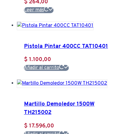
$
264,00
Leer más
Pistola Pintar 400CC TAT10401
$
1.100,00
Añadir al carrito
Martillo Demoledor 1500W
TH215002
$
17.596,00