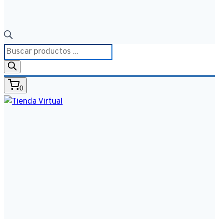
Búsqueda
de
productos
0