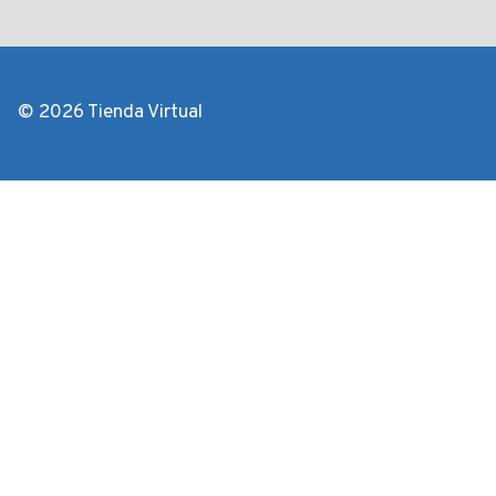
© 2026 Tienda Virtual
Revisar el carrito
No hay productos en el carrito.
INICIO
Alternar
HERRAMIENTAS