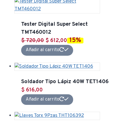
Tester Digital Super Select
TMT460012
15%
El
El
$
720,00
$
612,00
precio
precio
Añadir al carrito
original
actual
era:
es:
$ 720,00.
$ 612,00.
Soldador Tipo Lápiz 40W TET1406
$
616,00
Añadir al carrito