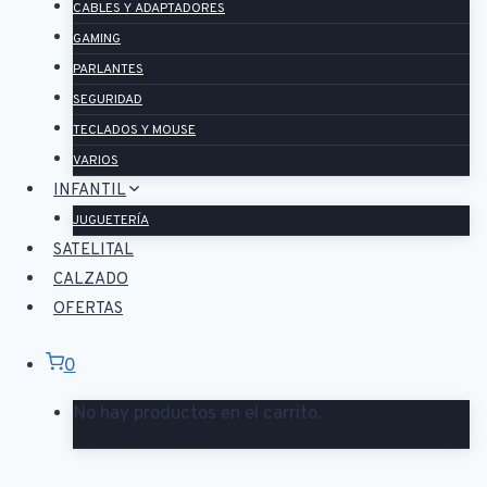
CABLES Y ADAPTADORES
GAMING
PARLANTES
SEGURIDAD
TECLADOS Y MOUSE
VARIOS
INFANTIL
JUGUETERÍA
SATELITAL
CALZADO
OFERTAS
0
No hay productos en el carrito.