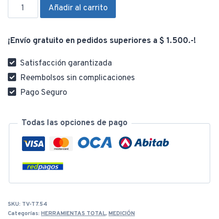
Cinta
Añadir al carrito
Métrica
20M
¡Envío gratuito en pedidos superiores a $ 1.500.-!
X
12.5MM
Satisfacción garantizada
TMTF12206
Reembolsos sin complicaciones
cantidad
Pago Seguro
Todas las opciones de pago
SKU:
TV-T7.54
Categorías:
HERRAMIENTAS TOTAL
,
MEDICIÓN