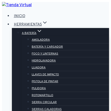
Saltar
al
INICIO
contenido
HERRAMIENTAS
A BATERÍA
AMOLADORA
BATERÍA Y CARGADOR
FOCO Y LINTERNAS
HIDROLAVADORA
LIJADORA
LLAVES DE IMPACTO
PISTOLA DE PINTAR
PULIDORA
ROTOMARTILLO
SIERRA CIRCULAR
SIERRAS CALADORAS