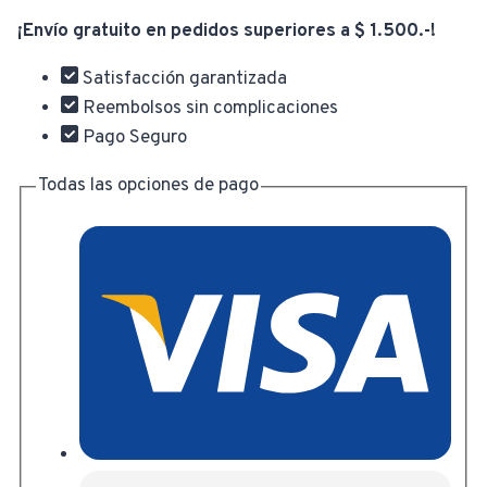
A
¡Envío gratuito en pedidos superiores a $ 1.500.-!
Vapor
Mascota
Satisfacción garantizada
Para
Reembolsos sin complicaciones
Gatos
Pago Seguro
Perros
Recargable
Todas las opciones de pago
cantidad