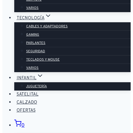
VARIOS
TECNOLOGÍA
CABLES Y ADAPTADORES
GAMING
PARLANTES
SEGURIDAD
TECLADOS Y MOUSE
VARIOS
INFANTIL
JUGUETERÍA
SATELITAL
CALZADO
OFERTAS
0