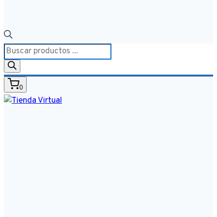
Búsqueda
de
productos
0