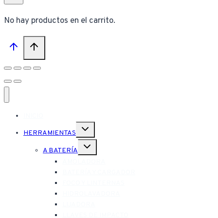
No hay productos en el carrito.
INICIO
Alternar
HERRAMIENTAS
menú
hijo
Alternar
A BATERÍA
menú
hijo
AMOLADORA
BATERÍA Y CARGADOR
FOCO Y LINTERNAS
HIDROLAVADORA
LIJADORA
LLAVES DE IMPACTO