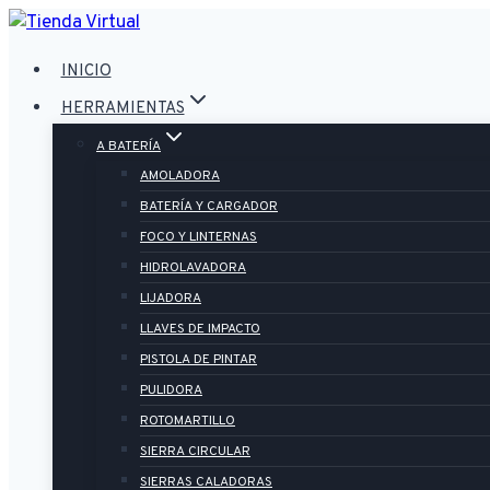
Saltar
al
INICIO
contenido
HERRAMIENTAS
A BATERÍA
AMOLADORA
BATERÍA Y CARGADOR
FOCO Y LINTERNAS
HIDROLAVADORA
LIJADORA
LLAVES DE IMPACTO
PISTOLA DE PINTAR
PULIDORA
ROTOMARTILLO
SIERRA CIRCULAR
SIERRAS CALADORAS