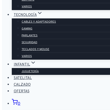
VARIOS
TECNOLOGÍA
CABLES Y ADAPTADORES
GAMING
PARLANTES
SEGURIDAD
TECLADOS Y MOUSE
VARIOS
INFANTIL
JUGUETERÍA
SATELITAL
CALZADO
OFERTAS
0