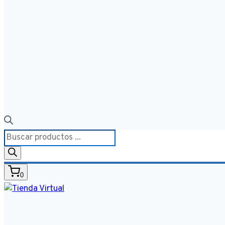
Búsqueda
de
productos
0