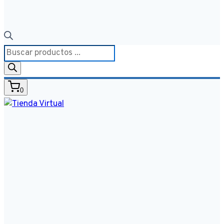
Búsqueda
de
productos
0