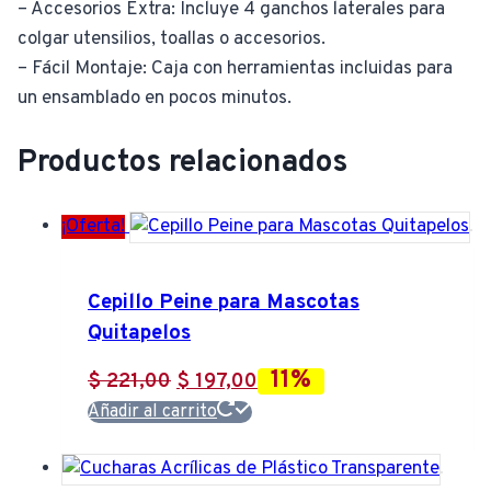
– Accesorios Extra: Incluye 4 ganchos laterales para
colgar utensilios, toallas o accesorios.
– Fácil Montaje: Caja con herramientas incluidas para
un ensamblado en pocos minutos.
Productos relacionados
¡Oferta!
Cepillo Peine para Mascotas
Quitapelos
11%
El
El
$
221,00
$
197,00
precio
precio
Añadir al carrito
original
actual
era:
es: