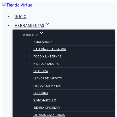
Saltar
al
INICIO
contenido
HERRAMIENTAS
A BATERÍA
AMOLADORA
BATERÍA Y CARGADOR
FOCO Y LINTERNAS
HIDROLAVADORA
LIJADORA
LLAVES DE IMPACTO
PISTOLA DE PINTAR
PULIDORA
ROTOMARTILLO
SIERRA CIRCULAR
SIERRAS CALADORAS