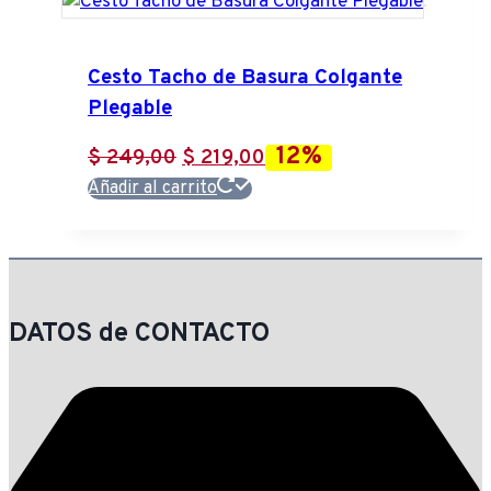
Cesto Tacho de Basura Colgante
Plegable
12%
El
El
$
249,00
$
219,00
precio
precio
Añadir al carrito
original
actual
era:
es:
$ 249,00.
$ 219,00.
DATOS de CONTACTO