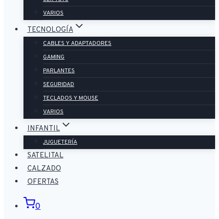
VARIOS
TECNOLOGÍA
CABLES Y ADAPTADORES
GAMING
PARLANTES
SEGURIDAD
TECLADOS Y MOUSE
VARIOS
INFANTIL
JUGUETERÍA
SATELITAL
CALZADO
OFERTAS
0