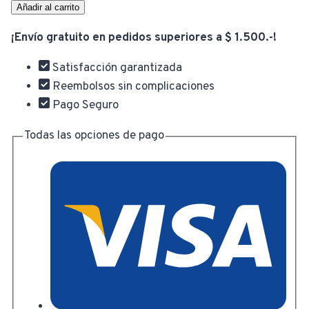
Organizador
Añadir al carrito
Multiuso
¡Envío gratuito en pedidos superiores a $ 1.500.-!
Metal
3
Satisfacción garantizada
Niveles
Reembolsos sin complicaciones
Negro
Pago Seguro
Con
Ruedas
Todas las opciones de pago
cantidad