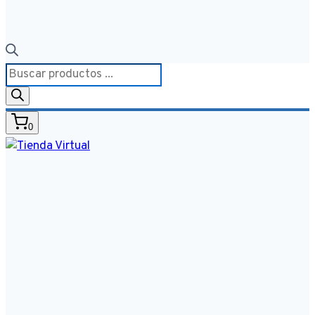
Búsqueda
de
productos
0