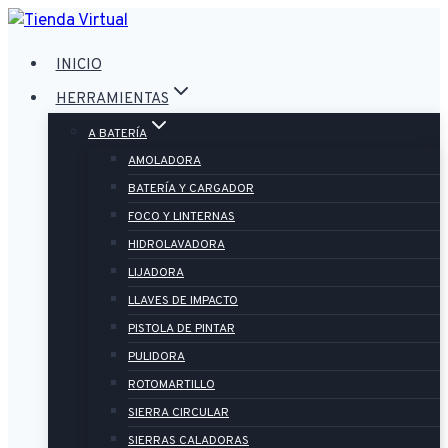
Saltar
al
INICIO
contenido
HERRAMIENTAS
A BATERÍA
AMOLADORA
BATERÍA Y CARGADOR
FOCO Y LINTERNAS
HIDROLAVADORA
LIJADORA
LLAVES DE IMPACTO
PISTOLA DE PINTAR
PULIDORA
ROTOMARTILLO
SIERRA CIRCULAR
SIERRAS CALADORAS