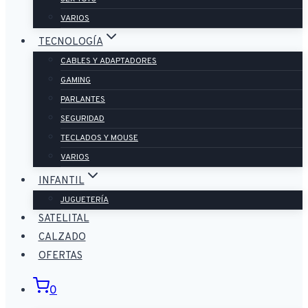
VARIOS
TECNOLOGÍA
CABLES Y ADAPTADORES
GAMING
PARLANTES
SEGURIDAD
TECLADOS Y MOUSE
VARIOS
INFANTIL
JUGUETERÍA
SATELITAL
CALZADO
OFERTAS
0